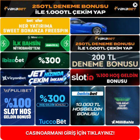
×
CASINOARMANI GİRİŞ İÇİN TIKLAYINIZ!