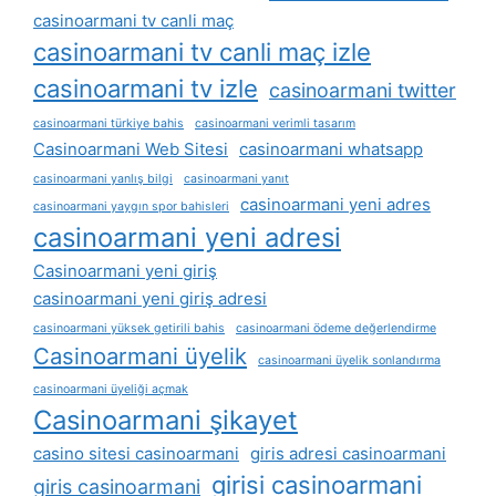
casinoarmani tv canli maç
casinoarmani tv canli maç izle
casinoarmani tv izle
casinoarmani twitter
casinoarmani türkiye bahis
casinoarmani verimli tasarım
Casinoarmani Web Sitesi
casinoarmani whatsapp
casinoarmani yanlış bilgi
casinoarmani yanıt
casinoarmani yeni adres
casinoarmani yaygın spor bahisleri
casinoarmani yeni adresi
Casinoarmani yeni giriş
casinoarmani yeni giriş adresi
casinoarmani yüksek getirili bahis
casinoarmani ödeme değerlendirme
Casinoarmani üyelik
casinoarmani üyelik sonlandırma
casinoarmani üyeliği açmak
Casinoarmani şikayet
casino sitesi casinoarmani
giris adresi casinoarmani
girisi casinoarmani
giris casinoarmani