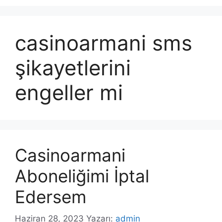
casinoarmani sms
şikayetlerini
engeller mi
Casinoarmani
Aboneliğimi İptal
Edersem
Haziran 28, 2023
Yazarı:
admin