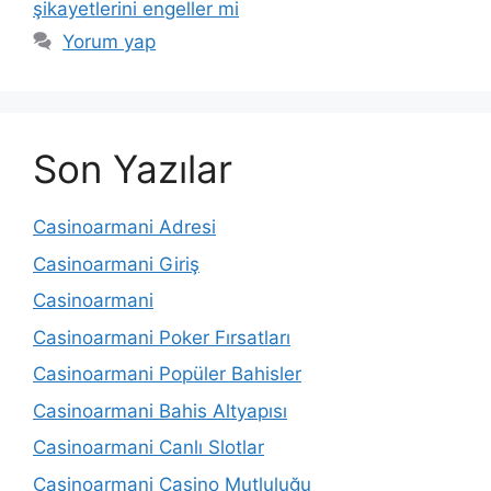
şikayetlerini engeller mi
Yorum yap
Son Yazılar
Casinoarmani Adresi
Casinoarmani Giriş
Casinoarmani
Casinoarmani Poker Fırsatları
Casinoarmani Popüler Bahisler
Casinoarmani Bahis Altyapısı
Casinoarmani Canlı Slotlar
Casinoarmani Casino Mutluluğu