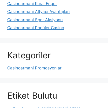
Casinoarmani Kural Engeli
Casinoarmani Altyapı Avantajları
Casinoarmani Spor Aksiyonu
Casinoarmani Popüler Casino
Kategoriler
Casinoarmani Promosyonlar
Etiket Bulutu