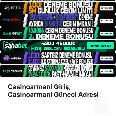
İçeriğe
Casinoarmani Giriş,
atla
Casinoarmani Güncel Adresi
Menü