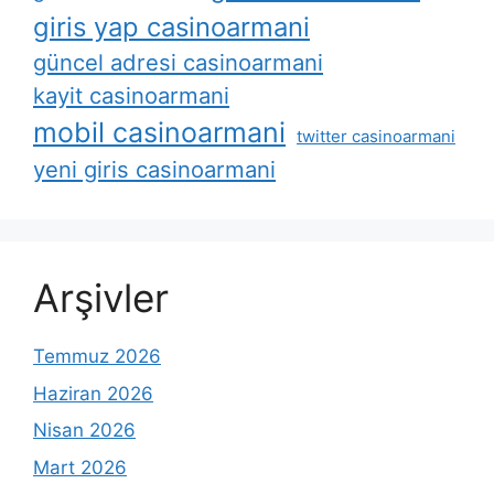
giris yap casinoarmani
güncel adresi casinoarmani
kayit casinoarmani
mobil casinoarmani
twitter casinoarmani
yeni giris casinoarmani
Arşivler
Temmuz 2026
Haziran 2026
Nisan 2026
Mart 2026