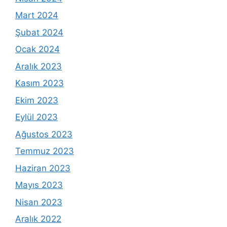
Mart 2024
Şubat 2024
Ocak 2024
Aralık 2023
Kasım 2023
Ekim 2023
Eylül 2023
Ağustos 2023
Temmuz 2023
Haziran 2023
Mayıs 2023
Nisan 2023
Aralık 2022