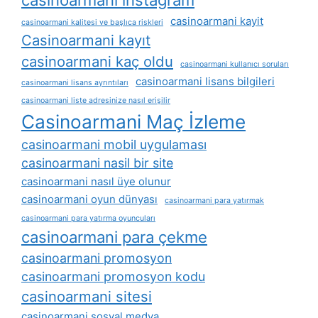
casinoarmani instagram
casinoarmani kayit
casinoarmani kalitesi ve başlıca riskleri
Casinoarmani kayıt
casinoarmani kaç oldu
casinoarmani kullanıcı soruları
casinoarmani lisans bilgileri
casinoarmani lisans ayrıntıları
casinoarmani liste adresinize nasıl erişilir
Casinoarmani Maç İzleme
casinoarmani mobil uygulaması
casinoarmani nasil bir site
casinoarmani nasıl üye olunur
casinoarmani oyun dünyası
casinoarmani para yatırmak
casinoarmani para yatırma oyuncuları
casinoarmani para çekme
casinoarmani promosyon
casinoarmani promosyon kodu
casinoarmani sitesi
casinoarmani sosyal medya