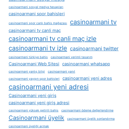
casinoarmani sosyal medya hesapları
casinoarmani spor bahisleri
casinoarmani tv
casinoarmani spor canlı bahis mağazası
casinoarmani tv canli maç
casinoarmani tv canli maç izle
casinoarmani tv izle
casinoarmani twitter
casinoarmani türkiye bahis
casinoarmani verimli tasarım
Casinoarmani Web Sitesi
casinoarmani whatsapp
casinoarmani yanlış bilgi
casinoarmani yanıt
casinoarmani yeni adres
casinoarmani yaygın spor bahisleri
casinoarmani yeni adresi
Casinoarmani yeni giriş
casinoarmani yeni giriş adresi
casinoarmani yüksek getirili bahis
casinoarmani ödeme değerlendirme
Casinoarmani üyelik
casinoarmani üyelik sonlandırma
casinoarmani üyeliği açmak