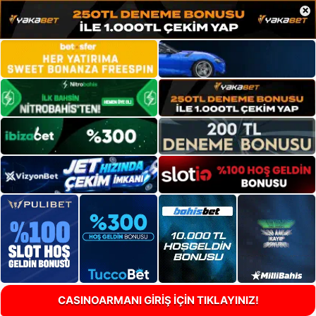
×
CASINOARMANI GİRİŞ İÇİN TIKLAYINIZ!