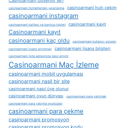
Casinoarmani Güvenilir Mi?
casinoarmani hızlı çekim
casinoarmani hizmetlerden yararlanma
casinoarmani instagram
casinoarmani kayit
casinoarmani kalitesi ve başlıca riskleri
Casinoarmani kayıt
casinoarmani kaç oldu
casinoarmani kullanıcı soruları
casinoarmani lisans bilgileri
casinoarmani lisans ayrıntıları
casinoarmani liste adresinize nasıl erişilir
Casinoarmani Maç İzleme
casinoarmani mobil uygulaması
casinoarmani nasil bir site
casinoarmani nasıl üye olunur
casinoarmani oyun dünyası
casinoarmani para yatırmak
casinoarmani para yatırma oyuncuları
casinoarmani para çekme
casinoarmani promosyon
casinoarmani promosyon kodu