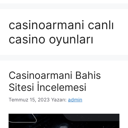
casinoarmani canlı
casino oyunları
Casinoarmani Bahis
Sitesi İncelemesi
Temmuz 15, 2023
Yazarı:
admin