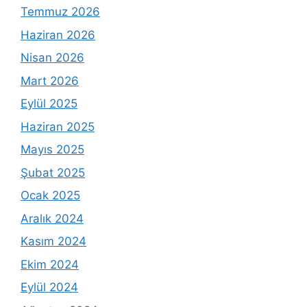
Temmuz 2026
Haziran 2026
Nisan 2026
Mart 2026
Eylül 2025
Haziran 2025
Mayıs 2025
Şubat 2025
Ocak 2025
Aralık 2024
Kasım 2024
Ekim 2024
Eylül 2024