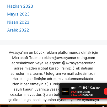
Haziran 2023
Mayıs 2023
Nisan 2023
Aralık 2022
Avrasya'nın en büyük reklam platformunda olmak için
Microsoft Teams:
reklam@avrasyamarketing.com
adresimizden veya Telegram: @Avrasyamarketing
adresimizden irtibat kurabilirsiniz. (Tek iletişim
adreslerimiz teams / telegram ve mail adresimizdir.
Harici hiçbir iletişim adresimiz bulunmamaktadır.
Lütfen itibar etmeyiniz.) Türkiye yasalarına göre 7258
sayılı kanun uyarınca yasa dışı bahis oynamanın
cezaları mevcuttur. Şu an bulunduğunuz site hiç bir
şekilde illegal bahis oyunları oynatmıyor ve oynamaya
aracı olmuyordur.
bahislife
|
husbet
|
girisnerobet
|