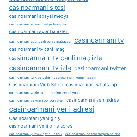
casinoarmani sitesi
casinoarmani sosyal medya
casinoarmani sosyal medya hesapları
casinoarmani spor bahisleri
casinoarmani tv
casinoarmani spor canlı bahis mağazası
casinoarmani tv canli maç
casinoarmani tv canli maç izle
casinoarmani tv izle
casinoarmani twitter
casinoarmani türkiye bahis
casinoarmani verimli tasarım
Casinoarmani Web Sitesi
casinoarmani whatsapp
casinoarmani yanlış bilgi
casinoarmani yanıt
casinoarmani yeni adres
casinoarmani yaygın spor bahisleri
casinoarmani yeni adresi
Casinoarmani yeni giriş
casinoarmani yeni giriş adresi
casinoarmani yüksek getirili bahis
casinoarmani ödeme değerlendirme