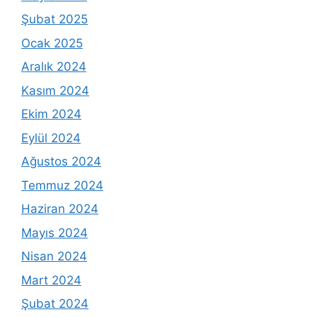
Şubat 2025
Ocak 2025
Aralık 2024
Kasım 2024
Ekim 2024
Eylül 2024
Ağustos 2024
Temmuz 2024
Haziran 2024
Mayıs 2024
Nisan 2024
Mart 2024
Şubat 2024