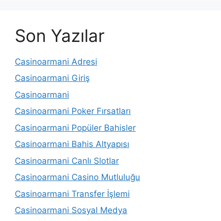
Son Yazılar
Casinoarmani Adresi
Casinoarmani Giriş
Casinoarmani
Casinoarmani Poker Fırsatları
Casinoarmani Popüler Bahisler
Casinoarmani Bahis Altyapısı
Casinoarmani Canlı Slotlar
Casinoarmani Casino Mutluluğu
Casinoarmani Transfer İşlemi
Casinoarmani Sosyal Medya