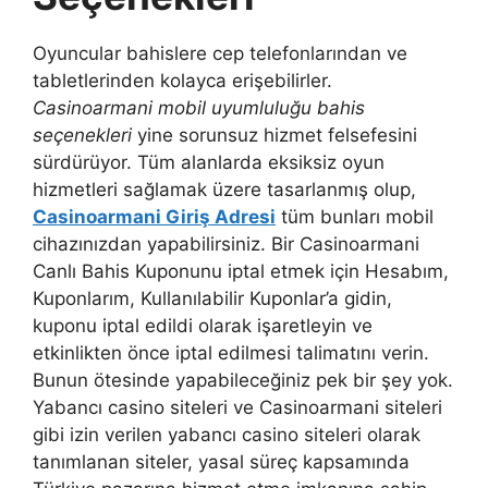
Oyuncular bahislere cep telefonlarından ve
tabletlerinden kolayca erişebilirler.
Casinoarmani mobil uyumluluğu bahis
seçenekleri
yine sorunsuz hizmet felsefesini
sürdürüyor. Tüm alanlarda eksiksiz oyun
hizmetleri sağlamak üzere tasarlanmış olup,
Casinoarmani Giriş Adresi
tüm bunları mobil
cihazınızdan yapabilirsiniz. Bir Casinoarmani
Canlı Bahis Kuponunu iptal etmek için Hesabım,
Kuponlarım, Kullanılabilir Kuponlar’a gidin,
kuponu iptal edildi olarak işaretleyin ve
etkinlikten önce iptal edilmesi talimatını verin.
Bunun ötesinde yapabileceğiniz pek bir şey yok.
Yabancı casino siteleri ve Casinoarmani siteleri
gibi izin verilen yabancı casino siteleri olarak
tanımlanan siteler, yasal süreç kapsamında