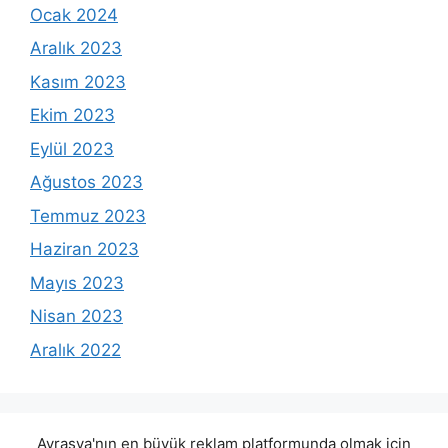
Ocak 2024
Aralık 2023
Kasım 2023
Ekim 2023
Eylül 2023
Ağustos 2023
Temmuz 2023
Haziran 2023
Mayıs 2023
Nisan 2023
Aralık 2022
Avrasya'nın en büyük reklam platformunda olmak için