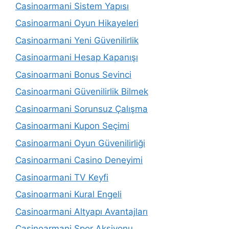
Casinoarmani Sistem Yapısı
Casinoarmani Oyun Hikayeleri
Casinoarmani Yeni Güvenilirlik
Casinoarmani Hesap Kapanışı
Casinoarmani Bonus Sevinci
Casinoarmani Güvenilirlik Bilmek
Casinoarmani Sorunsuz Çalışma
Casinoarmani Kupon Seçimi
Casinoarmani Oyun Güvenilirliği
Casinoarmani Casino Deneyimi
Casinoarmani TV Keyfi
Casinoarmani Kural Engeli
Casinoarmani Altyapı Avantajları
Casinoarmani Spor Aksiyonu