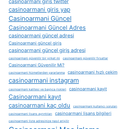
casinoarmani giris twitter
casinoarmani giris yap
Casinoarmani Güncel
Casinoarmani Güncel Adres
casinoarmani güncel adresi
Casinoarmani güncel giriş
casinoarmani güncel giriş adresi
casinoarmani güvenilir bir şirket mi
casinoarmani güvenilir fırsatlar
Casinoarmani Güvenilir Mi?
casinoarmani hızlı çekim
casinoarmani hizmetlerden yararlanma
casinoarmani instagram
casinoarmani kayit
casinoarmani kalitesi ve başlıca riskleri
Casinoarmani kayıt
casinoarmani kaç oldu
casinoarmani kullanıcı soruları
casinoarmani lisans bilgileri
casinoarmani lisans ayrıntıları
casinoarmani liste adresinize nasıl erişilir