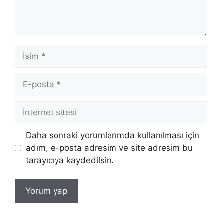
İsim
E-
posta
İnternet
sitesi
Daha sonraki yorumlarımda kullanılması için
adım, e-posta adresim ve site adresim bu
tarayıcıya kaydedilsin.