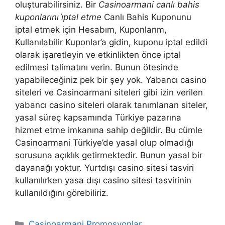
oluşturabilirsiniz. Bir
Casinoarmani canlı bahis
kuponlarını i̇ptal etme
Canlı Bahis Kuponunu
iptal etmek için Hesabım, Kuponlarım,
Kullanılabilir Kuponlar’a gidin, kuponu iptal edildi
olarak işaretleyin ve etkinlikten önce iptal
edilmesi talimatını verin. Bunun ötesinde
yapabileceğiniz pek bir şey yok. Yabancı casino
siteleri ve Casinoarmani siteleri gibi izin verilen
yabancı casino siteleri olarak tanımlanan siteler,
yasal süreç kapsamında Türkiye pazarına
hizmet etme imkanına sahip değildir. Bu cümle
Casinoarmani Türkiye’de yasal olup olmadığı
sorusuna açıklık getirmektedir. Bunun yasal bir
dayanağı yoktur. Yurtdışı casino sitesi tasviri
kullanılırken yasa dışı casino sitesi tasvirinin
kullanıldığını görebiliriz.
Kategoriler
Casinoarmani Promosyonlar