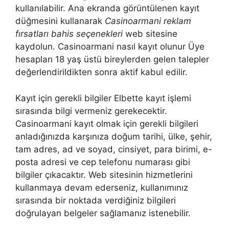
kullanılabilir. Ana ekranda görüntülenen kayıt
düğmesini kullanarak
Casinoarmani reklam
fırsatları bahis seçenekleri
web sitesine
kaydolun. Casinoarmani nasıl kayıt olunur Üye
hesapları 18 yaş üstü bireylerden gelen talepler
değerlendirildikten sonra aktif kabul edilir.
Kayıt için gerekli bilgiler Elbette kayıt işlemi
sırasında bilgi vermeniz gerekecektir.
Casinoarmani kayıt olmak için gerekli bilgileri
anladığınızda karşınıza doğum tarihi, ülke, şehir,
tam adres, ad ve soyad, cinsiyet, para birimi, e-
posta adresi ve cep telefonu numarası gibi
bilgiler çıkacaktır. Web sitesinin hizmetlerini
kullanmaya devam ederseniz, kullanımınız
sırasında bir noktada verdiğiniz bilgileri
doğrulayan belgeler sağlamanız istenebilir.