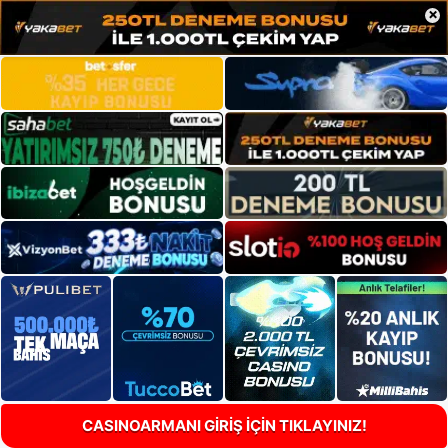
×
CASINOARMANI GİRİŞ İÇİN TIKLAYINIZ!