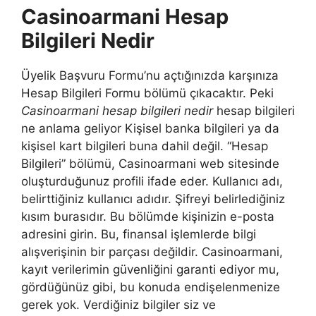
Casinoarmani Hesap
Bilgileri Nedir
Üyelik Başvuru Formu’nu açtığınızda karşınıza
Hesap Bilgileri Formu bölümü çıkacaktır. Peki
Casinoarmani hesap bilgileri nedir
hesap bilgileri
ne anlama geliyor Kişisel banka bilgileri ya da
kişisel kart bilgileri buna dahil değil. “Hesap
Bilgileri” bölümü, Casinoarmani web sitesinde
oluşturduğunuz profili ifade eder. Kullanıcı adı,
belirttiğiniz kullanıcı adıdır. Şifreyi belirlediğiniz
kısım burasıdır. Bu bölümde kişinizin e-posta
adresini girin. Bu, finansal işlemlerde bilgi
alışverişinin bir parçası değildir. Casinoarmani,
kayıt verilerimin güvenliğini garanti ediyor mu,
gördüğünüz gibi, bu konuda endişelenmenize
gerek yok. Verdiğiniz bilgiler siz ve