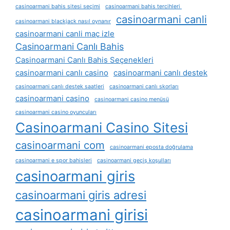
casinoarmani bahis sitesi seçimi
casinoarmani bahis tercihleri ​​
casinoarmani canli
casinoarmani blackjack nasıl oynanır
casinoarmani canli maç izle
Casinoarmani Canlı Bahis
Casinoarmani Canlı Bahis Seçenekleri
casinoarmani canlı casino
casinoarmani canlı destek
casinoarmani canlı destek saatleri
casinoarmani canlı skorları
casinoarmani casino
casinoarmani casino menüsü
casinoarmani casino oyuncuları
Casinoarmani Casino Sitesi
casinoarmani com
casinoarmani eposta doğrulama
casinoarmani e spor bahisleri
casinoarmani geçiş koşulları
casinoarmani giris
casinoarmani giris adresi
casinoarmani girisi