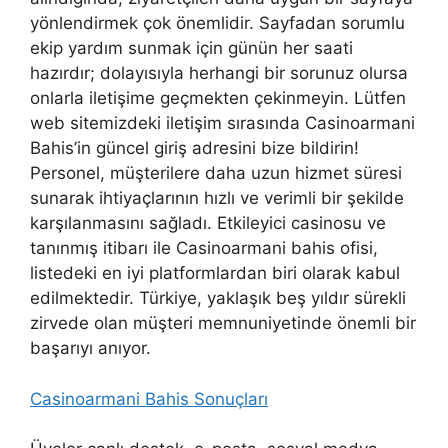
yönlendirmek çok önemlidir. Sayfadan sorumlu
ekip yardım sunmak için günün her saati
hazırdır; dolayısıyla herhangi bir sorunuz olursa
onlarla iletişime geçmekten çekinmeyin. Lütfen
web sitemizdeki iletişim sırasında Casinoarmani
Bahis’in güncel giriş adresini bize bildirin!
Personel, müşterilere daha uzun hizmet süresi
sunarak ihtiyaçlarının hızlı ve verimli bir şekilde
karşılanmasını sağladı. Etkileyici casinosu ve
tanınmış itibarı ile Casinoarmani bahis ofisi,
listedeki en iyi platformlardan biri olarak kabul
edilmektedir. Türkiye, yaklaşık beş yıldır sürekli
zirvede olan müşteri memnuniyetinde önemli bir
başarıyı anıyor.
Casinoarmani Bahis Sonuçları