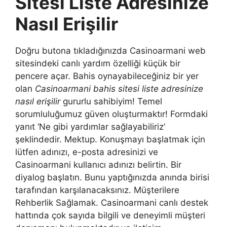
Sitesi Liste Adresinize
Nasıl Erişilir
Doğru butona tıkladığınızda Casinoarmani web
sitesindeki canlı yardım özelliği küçük bir
pencere açar. Bahis oynayabileceğiniz bir yer
olan
Casinoarmani bahis sitesi liste adresinize
nasıl erişilir
gururlu sahibiyim! Temel
sorumluluğumuz güven oluşturmaktır! Formdaki
yanıt ‘Ne gibi yardımlar sağlayabiliriz’
şeklindedir. Mektup. Konuşmayı başlatmak için
lütfen adınızı, e-posta adresinizi ve
Casinoarmani kullanıcı adınızı belirtin. Bir
diyalog başlatın. Bunu yaptığınızda anında birisi
tarafından karşılanacaksınız. Müşterilere
Rehberlik Sağlamak. Casinoarmani canlı destek
hattında çok sayıda bilgili ve deneyimli müşteri