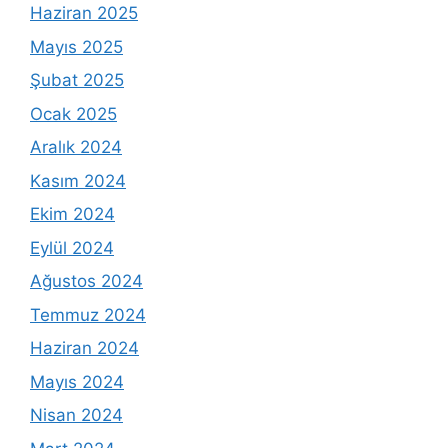
Haziran 2025
Mayıs 2025
Şubat 2025
Ocak 2025
Aralık 2024
Kasım 2024
Ekim 2024
Eylül 2024
Ağustos 2024
Temmuz 2024
Haziran 2024
Mayıs 2024
Nisan 2024