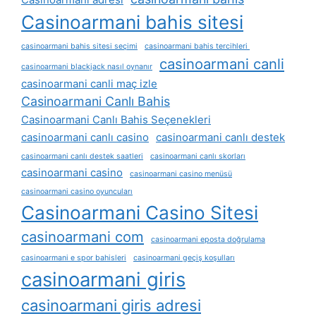
Casinoarmani bahis sitesi
casinoarmani bahis sitesi seçimi
casinoarmani bahis tercihleri ​​
casinoarmani canli
casinoarmani blackjack nasıl oynanır
casinoarmani canli maç izle
Casinoarmani Canlı Bahis
Casinoarmani Canlı Bahis Seçenekleri
casinoarmani canlı casino
casinoarmani canlı destek
casinoarmani canlı destek saatleri
casinoarmani canlı skorları
casinoarmani casino
casinoarmani casino menüsü
casinoarmani casino oyuncuları
Casinoarmani Casino Sitesi
casinoarmani com
casinoarmani eposta doğrulama
casinoarmani e spor bahisleri
casinoarmani geçiş koşulları
casinoarmani giris
casinoarmani giris adresi