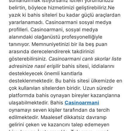
sonlandırmak istiyorsanız lütfen yorumunuzu
belirtin, böylece hizmetimizi geliştirebiliriz.Ne
yazık ki bahis siteleri bu kadar güçlü araçlardan
yararlanamadı. Casinoarmani sosyal medya
profilleri. Casinoarmani, sosyal medya
alanındaki olağanüstü profesyonelliğiyle
tanınıyor. Memnuniyetinizi bir ila beş puan
arasında derecelendirerek takdirinizi
gösterebilirsiniz.
Casinoarmani canlı skorlar liste
adresinize nasıl erişilir
bahis sitesi, iddialarını
destekleyecek önemli kanıtlarla
desteklenmektedir. Bu bahis sitesi ülkemizde en
çok kullanılan sitelerden biridir. Uzun süredir
platformda bahis oynayan bireyler kazançlarına
ulaşabilmektedir. Bahis
Casinoarmani
oynamayı seven kişiler tarafından da tercih
edilmektedir. Maalesef dikkatsiz davranıp
gelirini çeken ve kazancını talep edemeyen