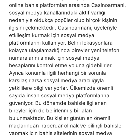
online bahis platformları arasında Casinoarmani,
sosyal medya kanallarındaki aktif varlığı
nedeniyle oldukça popüler olup birçok kişinin
ilgisini çekmektedir. Casinoarmani, üyeleriyle
etkileşim kurmak için sosyal medya
platformlarını kullanıyor. Belirli lokasyonlara
kolayca ulaşılamadığında bireyler yeni telefon
numaralarını almak için sosyal medya
hesaplarını kontrol etme yoluna gidebilirler.
Ayrıca konumla ilgili herhangi bir sorunla
karşılaşırlarsa sosyal medya aracılığıyla
yetkililere bilgi veriyorlar. Ülkemizde önemli
sayıda insan sosyal medya platformlarına
güveniyor. Bu dönemde bahisle ilgilenen
bireyler için de belirlenmiş bir alan
bulunmaktadır. Bu kişiler günün en önemli
maçlarından haberdar olmak ve bilinçli bahisler
yapmak için bahis sitelerinin sosyal medya