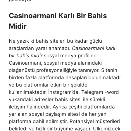
Casinoarmani Karlı Bir Bahis
Midir
Ne yazık ki bahis siteleri bu kadar güçlü
araçlardan yararlanamadı.
Casinoarmani karlı
bir bahis midir
sosyal medya profilleri.
Casinoarmani, sosyal medya alanındaki
olağanüstü profesyonelliğiyle tanınıyor. Sitenin
birden fazla platformda hesapları bulunmaktadır
ve bu platformlar etkin bir şekilde
kullanılmaktadır. İnstagram’da. Telegram -word
yukarıdaki adresler bahis sitesi ile sürekli
iletişim halindedir. Ayrıca çeşitli platformlarda
yer alan sosyal paylaşım sitesi de her yeni
platforma dahil edilmiştir. Potansiyel müşterileri
belirledi ve hızlı bir büyüme yaşadı. Ülkemizdeki