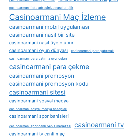
casinoarmani lisans ayrıntıları
casinoarmani liste adresinize nasıl erişilir
Casinoarmani Maç İzleme
casinoarmani mobil uygulaması
casinoarmani nasil bir site
casinoarmani nasıl üye olunur
casinoarmani oyun dünyası
casinoarmani para yatırmak
casinoarmani para yatırma oyuncuları
casinoarmani para çekme
casinoarmani promosyon
casinoarmani promosyon kodu
casinoarmani sitesi
casinoarmani sosyal medya
casinoarmani sosyal medya hesapları
casinoarmani spor bahisleri
casinoarmani tv
casinoarmani spor canlı bahis mağazası
casinoarmani tv canli maç