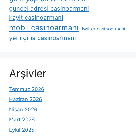
güncel adresi casinoarmani
kayit casinoarmani
mobil casinoarmani
twitter casinoarmani
yeni giris casinoarmani
Arşivler
Temmuz 2026
Haziran 2026
Nisan 2026
Mart 2026
Eylül 2025