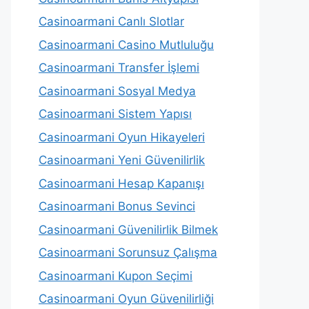
Casinoarmani Canlı Slotlar
Casinoarmani Casino Mutluluğu
Casinoarmani Transfer İşlemi
Casinoarmani Sosyal Medya
Casinoarmani Sistem Yapısı
Casinoarmani Oyun Hikayeleri
Casinoarmani Yeni Güvenilirlik
Casinoarmani Hesap Kapanışı
Casinoarmani Bonus Sevinci
Casinoarmani Güvenilirlik Bilmek
Casinoarmani Sorunsuz Çalışma
Casinoarmani Kupon Seçimi
Casinoarmani Oyun Güvenilirliği