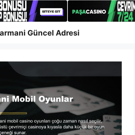
oarmani Güncel Adresi