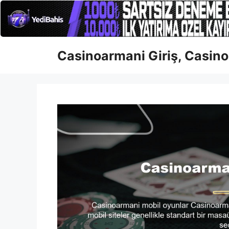
İçeriğe
Casinoarmani Giriş, Casin
atla