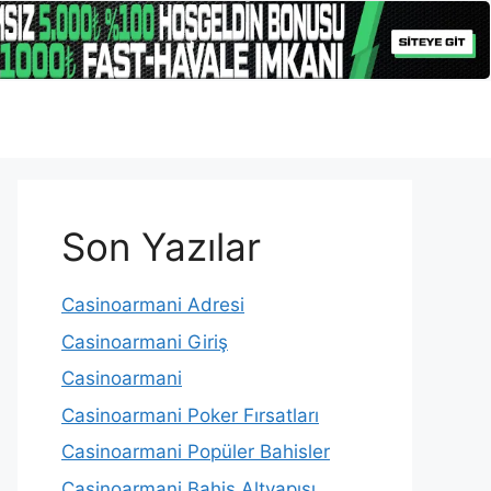
Son Yazılar
Casinoarmani Adresi
Casinoarmani Giriş
Casinoarmani
Casinoarmani Poker Fırsatları
Casinoarmani Popüler Bahisler
Casinoarmani Bahis Altyapısı