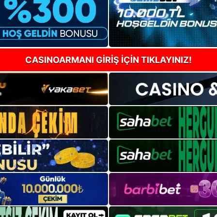
CASINOARMANI GİRİŞ İÇİN TIKLAYINIZ!