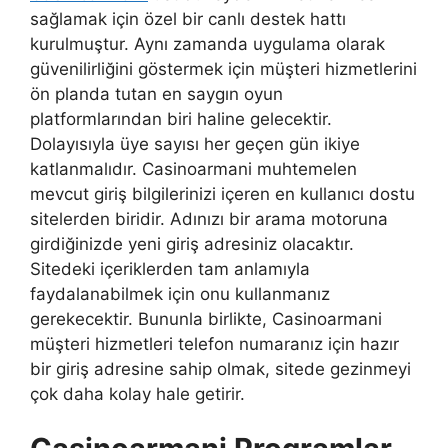
sağlamak için özel bir canlı destek hattı
kurulmuştur. Aynı zamanda uygulama olarak
güvenilirliğini göstermek için müşteri hizmetlerini
ön planda tutan en saygın oyun
platformlarından biri haline gelecektir.
Dolayısıyla üye sayısı her geçen gün ikiye
katlanmalıdır. Casinoarmani muhtemelen
mevcut giriş bilgilerinizi içeren en kullanıcı dostu
sitelerden biridir. Adınızı bir arama motoruna
girdiğinizde yeni giriş adresiniz olacaktır.
Sitedeki içeriklerden tam anlamıyla
faydalanabilmek için onu kullanmanız
gerekecektir. Bununla birlikte, Casinoarmani
müşteri hizmetleri telefon numaranız için hazır
bir giriş adresine sahip olmak, sitede gezinmeyi
çok daha kolay hale getirir.