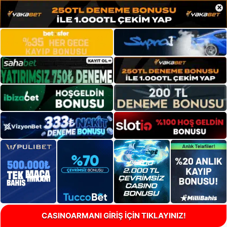
×
CASINOARMANI GİRİŞ İÇİN TIKLAYINIZ!