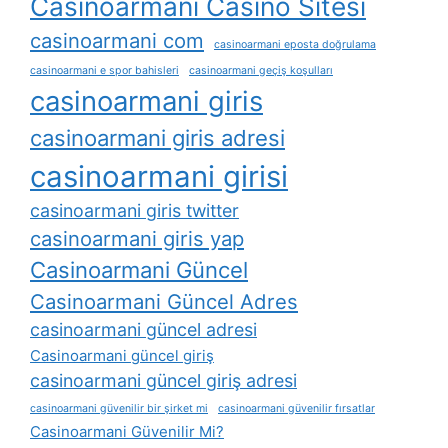
Casinoarmani Casino Sitesi
casinoarmani com
casinoarmani eposta doğrulama
casinoarmani e spor bahisleri
casinoarmani geçiş koşulları
casinoarmani giris
casinoarmani giris adresi
casinoarmani girisi
casinoarmani giris twitter
casinoarmani giris yap
Casinoarmani Güncel
Casinoarmani Güncel Adres
casinoarmani güncel adresi
Casinoarmani güncel giriş
casinoarmani güncel giriş adresi
casinoarmani güvenilir bir şirket mi
casinoarmani güvenilir fırsatlar
Casinoarmani Güvenilir Mi?