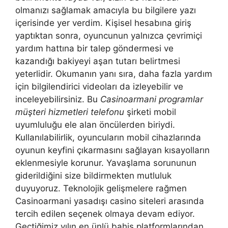
olmanızı sağlamak amacıyla bu bilgilere yazı
içerisinde yer verdim. Kişisel hesabına giriş
yaptıktan sonra, oyuncunun yalnızca çevrimiçi
yardım hattına bir talep göndermesi ve
kazandığı bakiyeyi aşan tutarı belirtmesi
yeterlidir. Okumanın yanı sıra, daha fazla yardım
için bilgilendirici videoları da izleyebilir ve
inceleyebilirsiniz. Bu
Casinoarmani programlar
müşteri hizmetleri telefonu
şirketi mobil
uyumluluğu ele alan öncülerden biriydi.
Kullanılabilirlik, oyuncuların mobil cihazlarında
oyunun keyfini çıkarmasını sağlayan kısayolların
eklenmesiyle korunur. Yavaşlama sorununun
giderildiğini size bildirmekten mutluluk
duyuyoruz. Teknolojik gelişmelere rağmen
Casinoarmani yasadışı casino siteleri arasında
tercih edilen seçenek olmaya devam ediyor.
Geçtiğimiz yılın en ünlü bahis platformlarından