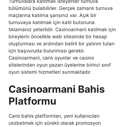
Turnuvalara katılmak isteyenler turnuva
bölümünü bulabilirler. Gerçek zamanlı turnuva
maçlarına katılma şansınız var. Açık bir
turnuvaya katılmak için katıl butonuna
tıklamanız yeterlidir. Casinoarmani katılmak için
bireylerin öncelikle web sitesinde bir hesap
oluşturması ve ardından belirli bir yatırım tutarı
için başvuruda bulunması gerekir.
Casinoarmani, canlı oyunlar ve casino
sitelerinden oyun pazarı üyelerine birinci sınıf
oyun sistemi hizmetleri sunmaktadır.
Casinoarmani Bahis
Platformu
Canlı bahis platformları, yeni kullanıcıları
cezbetmek için sürekli olarak promosyon