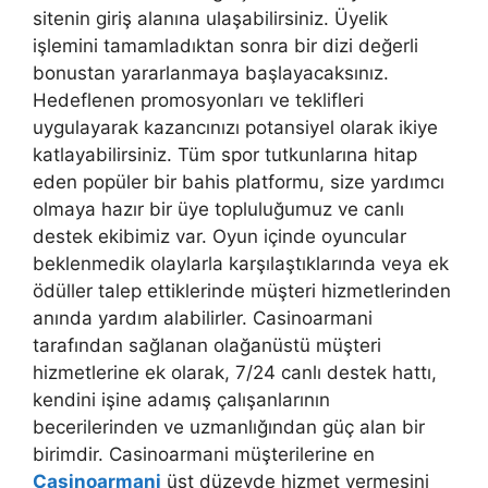
sitenin giriş alanına ulaşabilirsiniz. Üyelik
işlemini tamamladıktan sonra bir dizi değerli
bonustan yararlanmaya başlayacaksınız.
Hedeflenen promosyonları ve teklifleri
uygulayarak kazancınızı potansiyel olarak ikiye
katlayabilirsiniz. Tüm spor tutkunlarına hitap
eden popüler bir bahis platformu, size yardımcı
olmaya hazır bir üye topluluğumuz ve canlı
destek ekibimiz var. Oyun içinde oyuncular
beklenmedik olaylarla karşılaştıklarında veya ek
ödüller talep ettiklerinde müşteri hizmetlerinden
anında yardım alabilirler. Casinoarmani
tarafından sağlanan olağanüstü müşteri
hizmetlerine ek olarak, 7/24 canlı destek hattı,
kendini işine adamış çalışanlarının
becerilerinden ve uzmanlığından güç alan bir
birimdir. Casinoarmani müşterilerine en
Casinoarmani
üst düzeyde hizmet vermesini