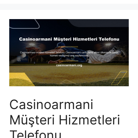
Casinoarmani
Müşteri Hizmetleri
Telefonu