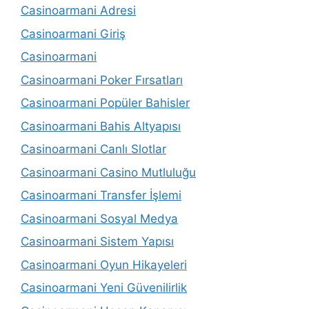
Casinoarmani Adresi
Casinoarmani Giriş
Casinoarmani
Casinoarmani Poker Fırsatları
Casinoarmani Popüler Bahisler
Casinoarmani Bahis Altyapısı
Casinoarmani Canlı Slotlar
Casinoarmani Casino Mutluluğu
Casinoarmani Transfer İşlemi
Casinoarmani Sosyal Medya
Casinoarmani Sistem Yapısı
Casinoarmani Oyun Hikayeleri
Casinoarmani Yeni Güvenilirlik