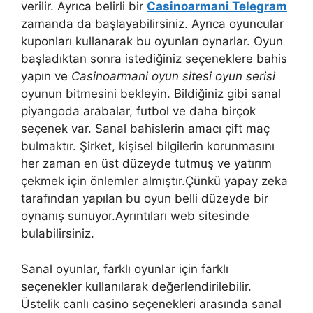
verilir. Ayrıca belirli bir
Casinoarmani Telegram
zamanda da başlayabilirsiniz. Ayrıca oyuncular
kuponları kullanarak bu oyunları oynarlar. Oyun
başladıktan sonra istediğiniz seçeneklere bahis
yapın ve
Casinoarmani oyun sitesi oyun serisi
oyunun bitmesini bekleyin. Bildiğiniz gibi sanal
piyangoda arabalar, futbol ve daha birçok
seçenek var. Sanal bahislerin amacı çift maç
bulmaktır. Şirket, kişisel bilgilerin korunmasını
her zaman en üst düzeyde tutmuş ve yatırım
çekmek için önlemler almıştır.Çünkü yapay zeka
tarafından yapılan bu oyun belli düzeyde bir
oynanış sunuyor.Ayrıntıları web sitesinde
bulabilirsiniz.
Sanal oyunlar, farklı oyunlar için farklı
seçenekler kullanılarak değerlendirilebilir.
Üstelik canlı casino seçenekleri arasında sanal