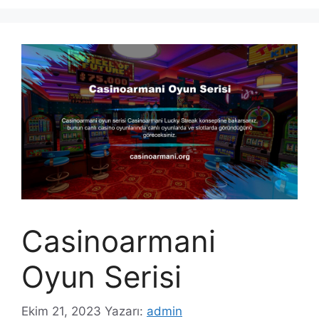
Casinoarmani
Oyun Serisi
Ekim 21, 2023
Yazarı:
admin