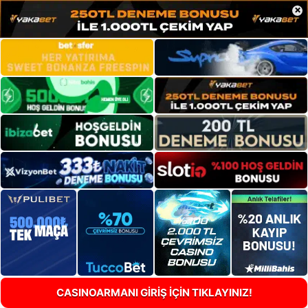
×
CASINOARMANI GİRİŞ İÇİN TIKLAYINIZ!