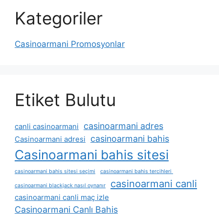
Kategoriler
Casinoarmani Promosyonlar
Etiket Bulutu
casinoarmani adres
canli casinoarmani
casinoarmani bahis
Casinoarmani adresi
Casinoarmani bahis sitesi
casinoarmani bahis sitesi seçimi
casinoarmani bahis tercihleri ​​
casinoarmani canli
casinoarmani blackjack nasıl oynanır
casinoarmani canli maç izle
Casinoarmani Canlı Bahis