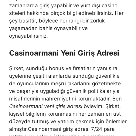
zamanlarda giriş yapabilir ve yurt dışı casino
siteleri hakkında birçok bilgi edinebilirsiniz. Her
şey basittir, böylece herhangi bir zorluk
yaşamadan bahis oynayabilir ve
oynayabilirsiniz.
Casinoarmani Yeni Giriş Adresi
Şirket, sunduğu bonus ve fırsatların yanı sıra
üyelerine çeşitli alanlarda sunduğu güvenlikle
de oyuncularının meşru çıkarlarını gözetmekte
ve başarıyla uyguladığı güvenlik politikalarıyla
misafirlerinin mahremiyetini korumaktadır. Ben
Casinoarmani yeni giriş adresi
öyleyim. Şirket,
kişisel bilgilerin korunmasını her zaman en üst
düzeyde tutmuş ve yatırım çekmek için önlemler
almıştır.Casinoarmani giriş adresi 7/24 para