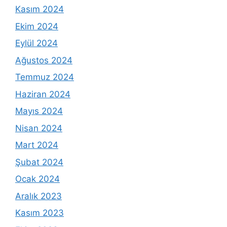
Kasım 2024
Ekim 2024
Eylül 2024
Ağustos 2024
Temmuz 2024
Haziran 2024
Mayıs 2024
Nisan 2024
Mart 2024
Şubat 2024
Ocak 2024
Aralık 2023
Kasım 2023