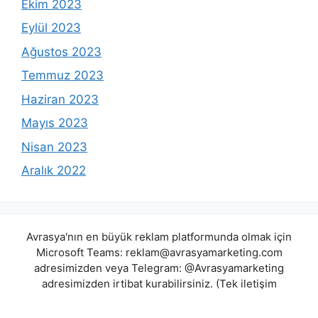
Ekim 2023
Eylül 2023
Ağustos 2023
Temmuz 2023
Haziran 2023
Mayıs 2023
Nisan 2023
Aralık 2022
Avrasya'nın en büyük reklam platformunda olmak için
Microsoft Teams:
reklam@avrasyamarketing.com
adresimizden veya Telegram: @Avrasyamarketing
adresimizden irtibat kurabilirsiniz. (Tek iletişim
adreslerimiz teams / telegram ve mail adresimizdir.
Harici hiçbir iletişim adresimiz bulunmamaktadır.