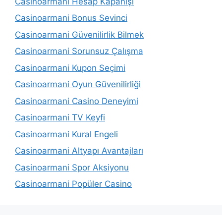
Casinoarmani Hesap Kapanışı
Casinoarmani Bonus Sevinci
Casinoarmani Güvenilirlik Bilmek
Casinoarmani Sorunsuz Çalışma
Casinoarmani Kupon Seçimi
Casinoarmani Oyun Güvenilirliği
Casinoarmani Casino Deneyimi
Casinoarmani TV Keyfi
Casinoarmani Kural Engeli
Casinoarmani Altyapı Avantajları
Casinoarmani Spor Aksiyonu
Casinoarmani Popüler Casino