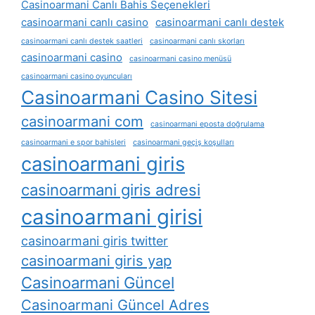
Casinoarmani Canlı Bahis Seçenekleri
casinoarmani canlı casino
casinoarmani canlı destek
casinoarmani canlı destek saatleri
casinoarmani canlı skorları
casinoarmani casino
casinoarmani casino menüsü
casinoarmani casino oyuncuları
Casinoarmani Casino Sitesi
casinoarmani com
casinoarmani eposta doğrulama
casinoarmani e spor bahisleri
casinoarmani geçiş koşulları
casinoarmani giris
casinoarmani giris adresi
casinoarmani girisi
casinoarmani giris twitter
casinoarmani giris yap
Casinoarmani Güncel
Casinoarmani Güncel Adres