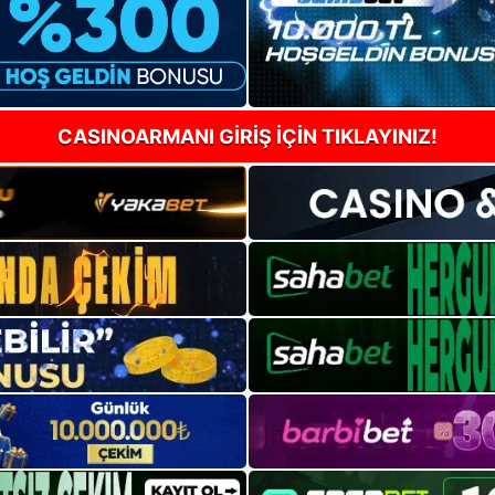
CASINOARMANI GİRİŞ İÇİN TIKLAYINIZ!