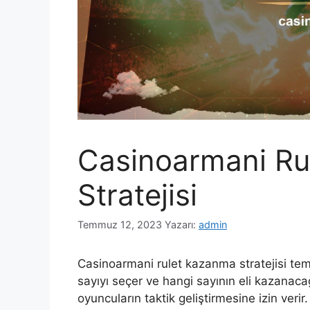
Casinoarmani Ru
Stratejisi
Temmuz 12, 2023
Yazarı:
admin
Casinoarmani rulet kazanma stratejisi tem
sayıyı seçer ve hangi sayının eli kazanaca
oyuncuların taktik geliştirmesine izin veri