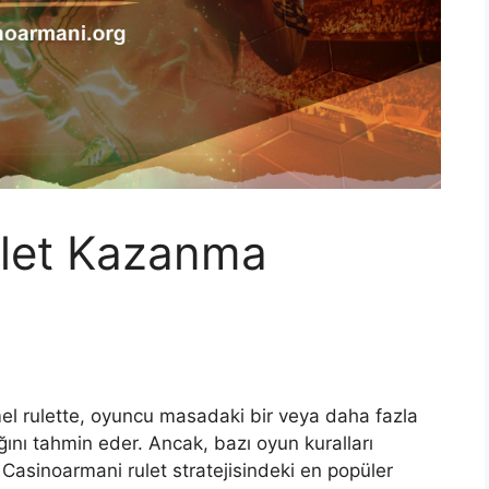
let Kazanma
el rulette, oyuncu masadaki bir veya daha fazla
ğını tahmin eder. Ancak, bazı oyun kuralları
r. Casinoarmani rulet stratejisindeki en popüler