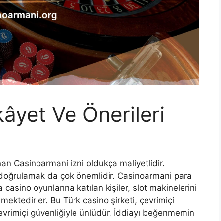
âyet Ve Önerileri
an Casinoarmani izni oldukça maliyetlidir.
i doğrulamak da çok önemlidir. Casinoarmani para
a casino oyunlarına katılan kişiler, slot makinelerini
lmektedirler. Bu Türk casino şirketi, çevrimiçi
çevrimiçi güvenliğiyle ünlüdür. İddiayı beğenmemin