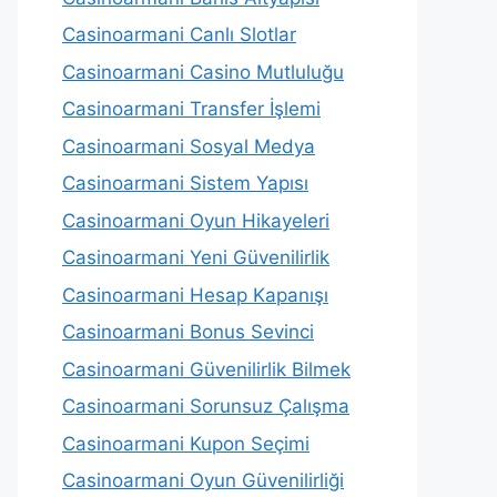
Casinoarmani Canlı Slotlar
Casinoarmani Casino Mutluluğu
Casinoarmani Transfer İşlemi
Casinoarmani Sosyal Medya
Casinoarmani Sistem Yapısı
Casinoarmani Oyun Hikayeleri
Casinoarmani Yeni Güvenilirlik
Casinoarmani Hesap Kapanışı
Casinoarmani Bonus Sevinci
Casinoarmani Güvenilirlik Bilmek
Casinoarmani Sorunsuz Çalışma
Casinoarmani Kupon Seçimi
Casinoarmani Oyun Güvenilirliği