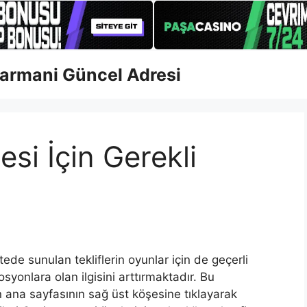
oarmani Güncel Adresi
si İçin Gerekli
tede sunulan tekliflerin oyunlar için de geçerli
syonlara olan ilgisini arttırmaktadır. Bu
ana sayfasının sağ üst köşesine tıklayarak