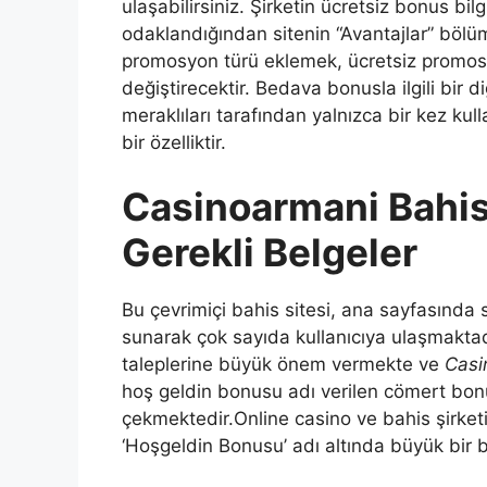
ulaşabilirsiniz. Şirketin ücretsiz bonus bil
odaklandığından sitenin “Avantajlar” böl
promosyon türü eklemek, ücretsiz promosy
değiştirecektir. Bedava bonusla ilgili bir d
meraklıları tarafından yalnızca bir kez kul
bir özelliktir.
Casinoarmani Bahis 
Gerekli Belgeler
Bu çevrimiçi bahis sitesi, ana sayfasında s
sunarak çok sayıda kullanıcıya ulaşmaktadı
taleplerine büyük önem vermekte ve
Casin
hoş geldin bonusu adı verilen cömert bonus 
çekmektedir.Online casino ve bahis şirketi 
‘Hoşgeldin Bonusu’ adı altında büyük bir b