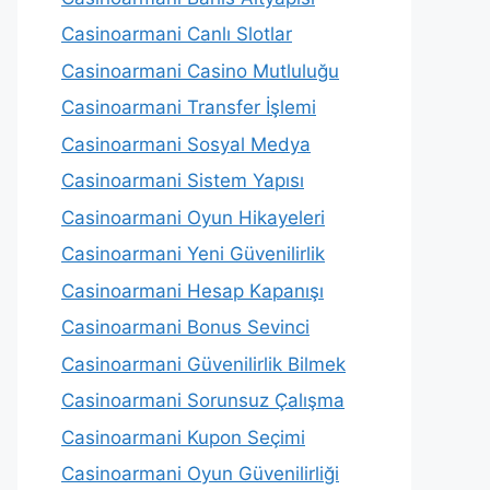
Casinoarmani Canlı Slotlar
Casinoarmani Casino Mutluluğu
Casinoarmani Transfer İşlemi
Casinoarmani Sosyal Medya
Casinoarmani Sistem Yapısı
Casinoarmani Oyun Hikayeleri
Casinoarmani Yeni Güvenilirlik
Casinoarmani Hesap Kapanışı
Casinoarmani Bonus Sevinci
Casinoarmani Güvenilirlik Bilmek
Casinoarmani Sorunsuz Çalışma
Casinoarmani Kupon Seçimi
Casinoarmani Oyun Güvenilirliği