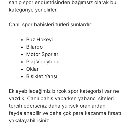
sahip spor endüstrisinden bağımsız olarak bu
kategoriye yönelirler.
Canlı spor bahisleri türleri şunlardır:
Buz Hokeyi
Bilardo
Motor Sporları
Plaj Voleybolu
Oklar
Bisiklet Yarışı
Ekleyebileceğimiz birçok spor kategorisi var ne
yazdık. Canlı bahis yaparken yabancı siteleri
tercih ederseniz daha yüksek oranlardan
faydalanabilir ve daha çok para kazanma fırsatı
yakalayabilirsiniz.