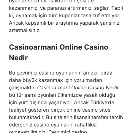
oyunlar seçmek, istikrarlı bir şekilde
kazanmanızı ve paranızı artırmanızı sağlar. Tabii
ki, oynamak için tüm kuponlar tasarruf etmiyor.
Ancak kapsamlı bir araştırma yaparak şansınızı
artırmalısınız.
Casinoarmani Online Casino
Nedir
Bu çevrimiçi casino oyunlarının amacı, biraz
daha büyük kazanmak için yorulmadan
çalışmaktır.
Casinoarmani Online Casino Nedir
bu tür şans oyunları ülkemizde yasak olduğu
için yurt dışında yaşanıyor. Ancak Türkiye’de
faaliyet gösteren birçok online casino sitesi
bulunmaktadır. Bu sitelerin lisanslı tarafını tercih
ederseniz casino oyunlarını rahatlıkla
oynayabilirsiniz. Çevrimiçi casino,