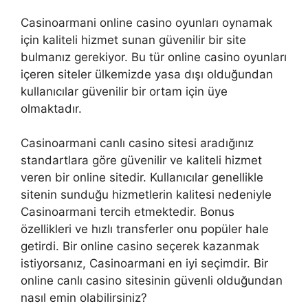
Casinoarmani online casino oyunları oynamak
için kaliteli hizmet sunan güvenilir bir site
bulmanız gerekiyor. Bu tür online casino oyunları
içeren siteler ülkemizde yasa dışı olduğundan
kullanıcılar güvenilir bir ortam için üye
olmaktadır.
Casinoarmani canlı casino sitesi aradığınız
standartlara göre güvenilir ve kaliteli hizmet
veren bir online sitedir. Kullanıcılar genellikle
sitenin sunduğu hizmetlerin kalitesi nedeniyle
Casinoarmani tercih etmektedir. Bonus
özellikleri ve hızlı transferler onu popüler hale
getirdi. Bir online casino seçerek kazanmak
istiyorsanız, Casinoarmani en iyi seçimdir. Bir
online canlı casino sitesinin güvenli olduğundan
nasıl emin olabilirsiniz?