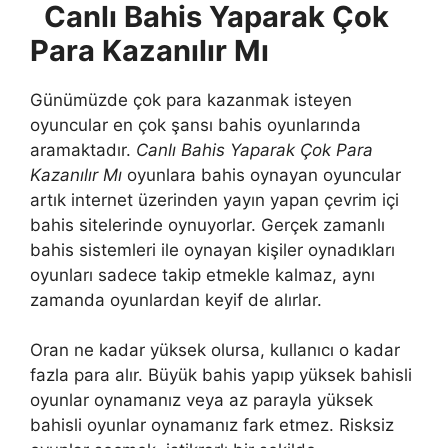
Canlı Bahis Yaparak Çok
Para Kazanılır Mı
Günümüzde çok para kazanmak isteyen
oyuncular en çok şansı bahis oyunlarında
aramaktadır.
Canlı Bahis Yaparak Çok Para
Kazanılır Mı
oyunlara bahis oynayan oyuncular
artık internet üzerinden yayın yapan çevrim içi
bahis sitelerinde oynuyorlar. Gerçek zamanlı
bahis sistemleri ile oynayan kişiler oynadıkları
oyunları sadece takip etmekle kalmaz, aynı
zamanda oyunlardan keyif de alırlar.
Oran ne kadar yüksek olursa, kullanıcı o kadar
fazla para alır. Büyük bahis yapıp yüksek bahisli
oyunlar oynamanız veya az parayla yüksek
bahisli oyunlar oynamanız fark etmez. Risksiz