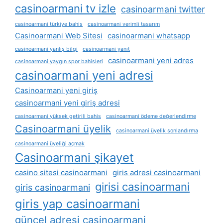
casinoarmani tv izle
casinoarmani twitter
casinoarmani türkiye bahis
casinoarmani verimli tasarım
Casinoarmani Web Sitesi
casinoarmani whatsapp
casinoarmani yanlış bilgi
casinoarmani yanıt
casinoarmani yeni adres
casinoarmani yaygın spor bahisleri
casinoarmani yeni adresi
Casinoarmani yeni giriş
casinoarmani yeni giriş adresi
casinoarmani yüksek getirili bahis
casinoarmani ödeme değerlendirme
Casinoarmani üyelik
casinoarmani üyelik sonlandırma
casinoarmani üyeliği açmak
Casinoarmani şikayet
casino sitesi casinoarmani
giris adresi casinoarmani
girisi casinoarmani
giris casinoarmani
giris yap casinoarmani
güncel adresi casinoarmani