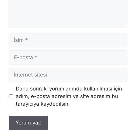
İsim
E-
posta
İnternet
sitesi
Daha sonraki yorumlarımda kullanılması için
adım, e-posta adresim ve site adresim bu
tarayıcıya kaydedilsin.