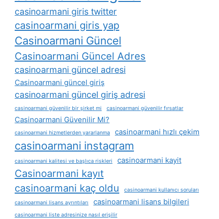
casinoarmani giris twitter
casinoarmani giris yap
Casinoarmani Güncel
Casinoarmani Güncel Adres
casinoarmani güncel adresi
Casinoarmani güncel giriş
casinoarmani güncel giriş adresi
casinoarmani güvenilir bir şirket mi
casinoarmani güvenilir fırsatlar
Casinoarmani Güvenilir Mi?
casinoarmani hızlı çekim
casinoarmani hizmetlerden yararlanma
casinoarmani instagram
casinoarmani kayit
casinoarmani kalitesi ve başlıca riskleri
Casinoarmani kayıt
casinoarmani kaç oldu
casinoarmani kullanıcı soruları
casinoarmani lisans bilgileri
casinoarmani lisans ayrıntıları
casinoarmani liste adresinize nasıl erişilir