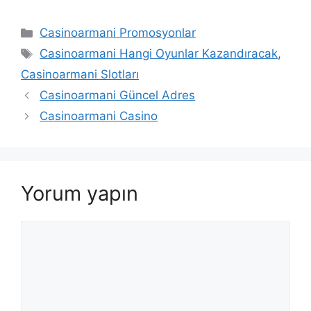
Kategoriler
Casinoarmani Promosyonlar
Etiketler
Casinoarmani Hangi Oyunlar Kazandıracak
,
Casinoarmani Slotları
Casinoarmani Güncel Adres
Casinoarmani Casino
Yorum yapın
Yorum