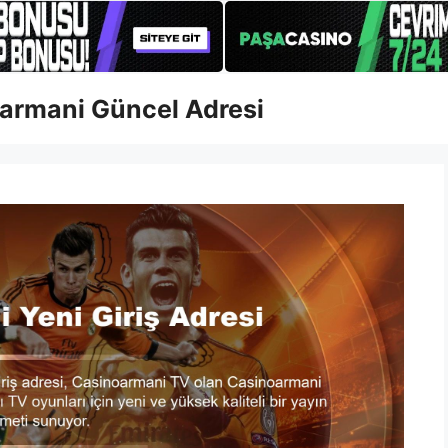
oarmani Güncel Adresi