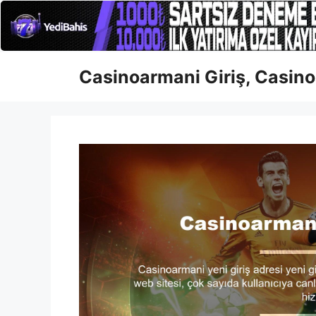
İçeriğe
Casinoarmani Giriş, Casin
atla