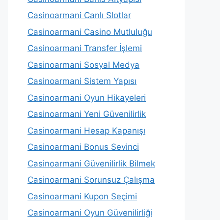
Casinoarmani Canlı Slotlar
Casinoarmani Casino Mutluluğu
Casinoarmani Transfer İşlemi
Casinoarmani Sosyal Medya
Casinoarmani Sistem Yapısı
Casinoarmani Oyun Hikayeleri
Casinoarmani Yeni Güvenilirlik
Casinoarmani Hesap Kapanışı
Casinoarmani Bonus Sevinci
Casinoarmani Güvenilirlik Bilmek
Casinoarmani Sorunsuz Çalışma
Casinoarmani Kupon Seçimi
Casinoarmani Oyun Güvenilirliği