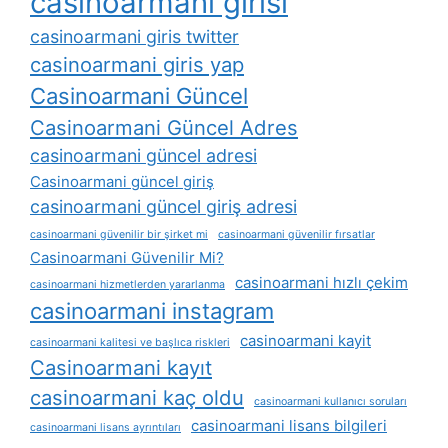
casinoarmani girisi
casinoarmani giris twitter
casinoarmani giris yap
Casinoarmani Güncel
Casinoarmani Güncel Adres
casinoarmani güncel adresi
Casinoarmani güncel giriş
casinoarmani güncel giriş adresi
casinoarmani güvenilir bir şirket mi
casinoarmani güvenilir fırsatlar
Casinoarmani Güvenilir Mi?
casinoarmani hızlı çekim
casinoarmani hizmetlerden yararlanma
casinoarmani instagram
casinoarmani kayit
casinoarmani kalitesi ve başlıca riskleri
Casinoarmani kayıt
casinoarmani kaç oldu
casinoarmani kullanıcı soruları
casinoarmani lisans bilgileri
casinoarmani lisans ayrıntıları