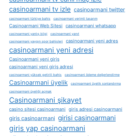
casinoarmani tv izle
casinoarmani twitter
casinoarmani türkiye bahis
casinoarmani verimli tasarım
Casinoarmani Web Sitesi
casinoarmani whatsapp
casinoarmani yanlış bilgi
casinoarmani yanıt
casinoarmani yeni adres
casinoarmani yaygın spor bahisleri
casinoarmani yeni adresi
Casinoarmani yeni giriş
casinoarmani yeni giriş adresi
casinoarmani yüksek getirili bahis
casinoarmani ödeme değerlendirme
Casinoarmani üyelik
casinoarmani üyelik sonlandırma
casinoarmani üyeliği açmak
Casinoarmani şikayet
casino sitesi casinoarmani
giris adresi casinoarmani
girisi casinoarmani
giris casinoarmani
giris yap casinoarmani