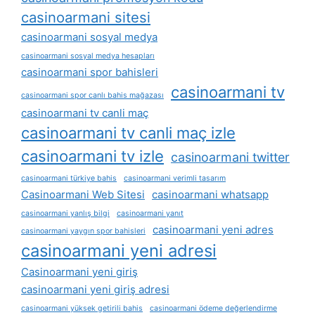
casinoarmani sitesi
casinoarmani sosyal medya
casinoarmani sosyal medya hesapları
casinoarmani spor bahisleri
casinoarmani tv
casinoarmani spor canlı bahis mağazası
casinoarmani tv canli maç
casinoarmani tv canli maç izle
casinoarmani tv izle
casinoarmani twitter
casinoarmani türkiye bahis
casinoarmani verimli tasarım
Casinoarmani Web Sitesi
casinoarmani whatsapp
casinoarmani yanlış bilgi
casinoarmani yanıt
casinoarmani yeni adres
casinoarmani yaygın spor bahisleri
casinoarmani yeni adresi
Casinoarmani yeni giriş
casinoarmani yeni giriş adresi
casinoarmani yüksek getirili bahis
casinoarmani ödeme değerlendirme