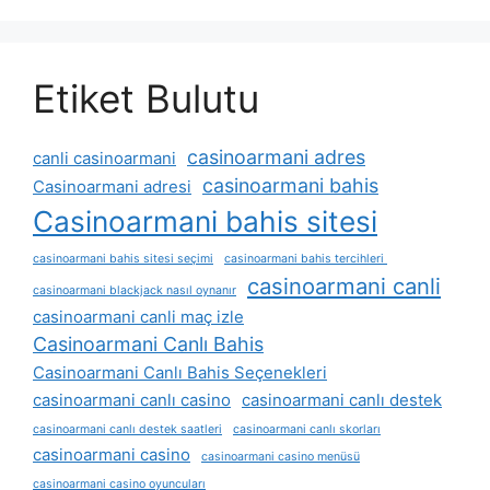
Etiket Bulutu
casinoarmani adres
canli casinoarmani
casinoarmani bahis
Casinoarmani adresi
Casinoarmani bahis sitesi
casinoarmani bahis sitesi seçimi
casinoarmani bahis tercihleri ​​
casinoarmani canli
casinoarmani blackjack nasıl oynanır
casinoarmani canli maç izle
Casinoarmani Canlı Bahis
Casinoarmani Canlı Bahis Seçenekleri
casinoarmani canlı casino
casinoarmani canlı destek
casinoarmani canlı destek saatleri
casinoarmani canlı skorları
casinoarmani casino
casinoarmani casino menüsü
casinoarmani casino oyuncuları