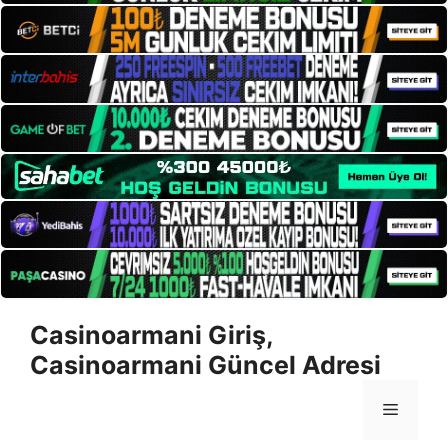
İçeriğe
Casinoarmani Giriş,
atla
Casinoarmani Güncel Adresi
Menü