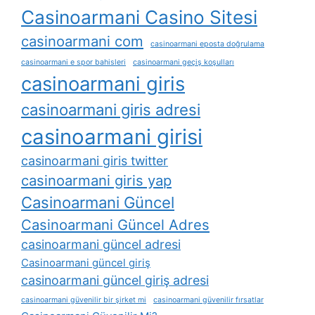
Casinoarmani Casino Sitesi
casinoarmani com
casinoarmani eposta doğrulama
casinoarmani e spor bahisleri
casinoarmani geçiş koşulları
casinoarmani giris
casinoarmani giris adresi
casinoarmani girisi
casinoarmani giris twitter
casinoarmani giris yap
Casinoarmani Güncel
Casinoarmani Güncel Adres
casinoarmani güncel adresi
Casinoarmani güncel giriş
casinoarmani güncel giriş adresi
casinoarmani güvenilir bir şirket mi
casinoarmani güvenilir fırsatlar