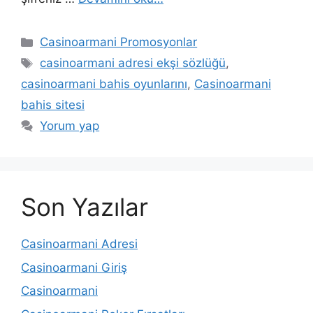
Kategoriler
Casinoarmani Promosyonlar
Etiketler
casinoarmani adresi ekşi sözlüğü
,
casinoarmani bahis oyunlarını
,
Casinoarmani
bahis sitesi
Yorum yap
Son Yazılar
Casinoarmani Adresi
Casinoarmani Giriş
Casinoarmani