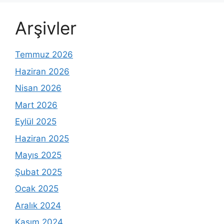
Arşivler
Temmuz 2026
Haziran 2026
Nisan 2026
Mart 2026
Eylül 2025
Haziran 2025
Mayıs 2025
Şubat 2025
Ocak 2025
Aralık 2024
Kasım 2024