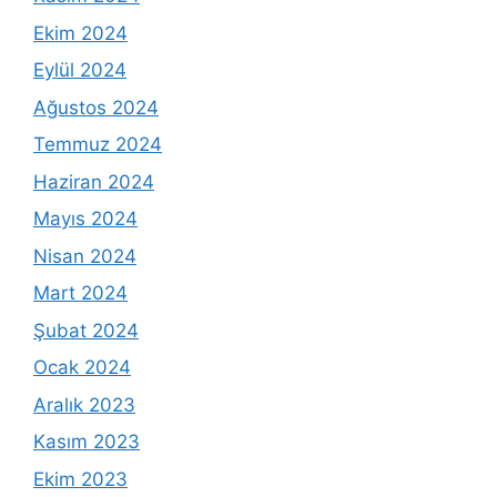
Ekim 2024
Eylül 2024
Ağustos 2024
Temmuz 2024
Haziran 2024
Mayıs 2024
Nisan 2024
Mart 2024
Şubat 2024
Ocak 2024
Aralık 2023
Kasım 2023
Ekim 2023