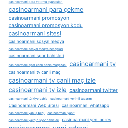
casinoarmani para yatırma oyuncuları
casinoarmani para çekme
casinoarmani promosyon
casinoarmani promosyon kodu
casinoarmani sitesi
casinoarmani sosyal medya
casinoarmani sosyal medya hesapları
casinoarmani spor bahisleri
casinoarmani tv
casinoarmani spor canlı bahis mağazası
casinoarmani tv canli maç
casinoarmani tv canli maç izle
casinoarmani tv izle
casinoarmani twitter
casinoarmani türkiye bahis
casinoarmani verimli tasarım
Casinoarmani Web Sitesi
casinoarmani whatsapp
casinoarmani yanlış bilgi
casinoarmani yanıt
casinoarmani yeni adres
casinoarmani yaygın spor bahisleri