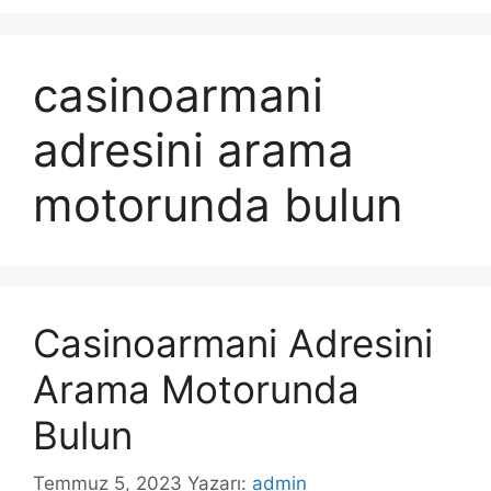
casinoarmani
adresini arama
motorunda bulun
Casinoarmani Adresini
Arama Motorunda
Bulun
Temmuz 5, 2023
Yazarı:
admin