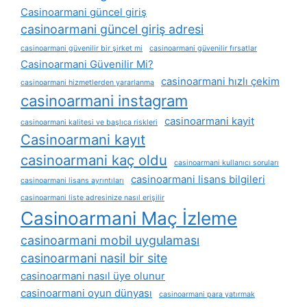
Casinoarmani güncel giriş
casinoarmani güncel giriş adresi
casinoarmani güvenilir bir şirket mi
casinoarmani güvenilir fırsatlar
Casinoarmani Güvenilir Mi?
casinoarmani hızlı çekim
casinoarmani hizmetlerden yararlanma
casinoarmani instagram
casinoarmani kayit
casinoarmani kalitesi ve başlıca riskleri
Casinoarmani kayıt
casinoarmani kaç oldu
casinoarmani kullanıcı soruları
casinoarmani lisans bilgileri
casinoarmani lisans ayrıntıları
casinoarmani liste adresinize nasıl erişilir
Casinoarmani Maç İzleme
casinoarmani mobil uygulaması
casinoarmani nasil bir site
casinoarmani nasıl üye olunur
casinoarmani oyun dünyası
casinoarmani para yatırmak