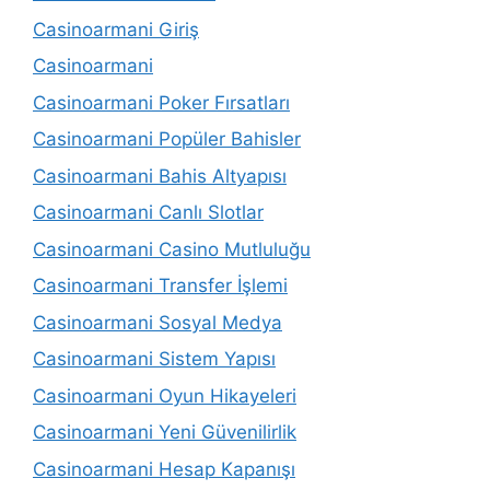
Casinoarmani Giriş
Casinoarmani
Casinoarmani Poker Fırsatları
Casinoarmani Popüler Bahisler
Casinoarmani Bahis Altyapısı
Casinoarmani Canlı Slotlar
Casinoarmani Casino Mutluluğu
Casinoarmani Transfer İşlemi
Casinoarmani Sosyal Medya
Casinoarmani Sistem Yapısı
Casinoarmani Oyun Hikayeleri
Casinoarmani Yeni Güvenilirlik
Casinoarmani Hesap Kapanışı