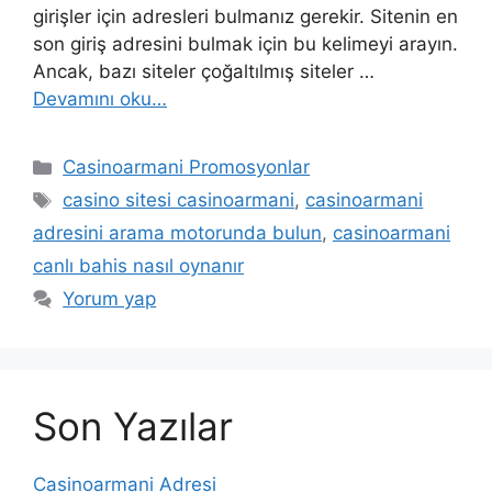
girişler için adresleri bulmanız gerekir. Sitenin en
son giriş adresini bulmak için bu kelimeyi arayın.
Ancak, bazı siteler çoğaltılmış siteler …
Devamını oku…
Kategoriler
Casinoarmani Promosyonlar
Etiketler
casino sitesi casinoarmani
,
casinoarmani
adresini arama motorunda bulun
,
casinoarmani
canlı bahis nasıl oynanır
Yorum yap
Son Yazılar
Casinoarmani Adresi