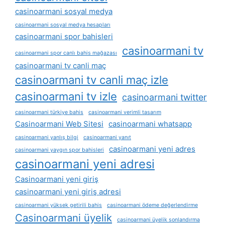
casinoarmani sosyal medya
casinoarmani sosyal medya hesapları
casinoarmani spor bahisleri
casinoarmani tv
casinoarmani spor canlı bahis mağazası
casinoarmani tv canli maç
casinoarmani tv canli maç izle
casinoarmani tv izle
casinoarmani twitter
casinoarmani türkiye bahis
casinoarmani verimli tasarım
Casinoarmani Web Sitesi
casinoarmani whatsapp
casinoarmani yanlış bilgi
casinoarmani yanıt
casinoarmani yeni adres
casinoarmani yaygın spor bahisleri
casinoarmani yeni adresi
Casinoarmani yeni giriş
casinoarmani yeni giriş adresi
casinoarmani yüksek getirili bahis
casinoarmani ödeme değerlendirme
Casinoarmani üyelik
casinoarmani üyelik sonlandırma