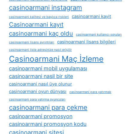
casinoarmani instagram
casinoarmani kayit
casinoarmani kalitesi ve başlıca riskleri
Casinoarmani kayıt
casinoarmani kaç oldu
casinoarmani kullanıcı soruları
casinoarmani lisans bilgileri
casinoarmani lisans ayrıntıları
casinoarmani liste adresinize nasıl erişilir
Casinoarmani Maç İzleme
casinoarmani mobil uygulaması
casinoarmani nasil bir site
casinoarmani nasıl üye olunur
casinoarmani oyun dünyası
casinoarmani para yatırmak
casinoarmani para yatırma oyuncuları
casinoarmani para çekme
casinoarmani promosyon
casinoarmani promosyon kodu
casinoarmani sitesi