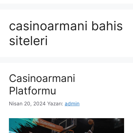
casinoarmani bahis
siteleri
Casinoarmani
Platformu
Nisan 20, 2024
Yazarı:
admin