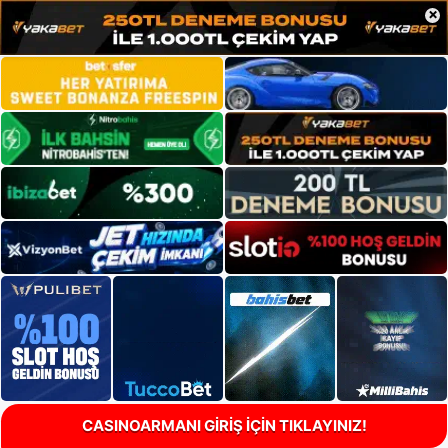
×
CASINOARMANI GİRİŞ İÇİN TIKLAYINIZ!