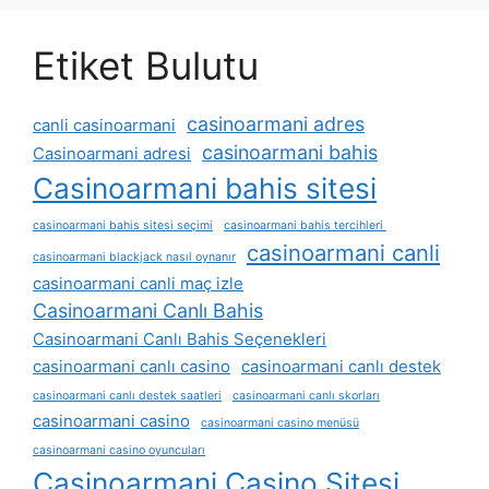
Etiket Bulutu
casinoarmani adres
canli casinoarmani
casinoarmani bahis
Casinoarmani adresi
Casinoarmani bahis sitesi
casinoarmani bahis sitesi seçimi
casinoarmani bahis tercihleri ​​
casinoarmani canli
casinoarmani blackjack nasıl oynanır
casinoarmani canli maç izle
Casinoarmani Canlı Bahis
Casinoarmani Canlı Bahis Seçenekleri
casinoarmani canlı casino
casinoarmani canlı destek
casinoarmani canlı destek saatleri
casinoarmani canlı skorları
casinoarmani casino
casinoarmani casino menüsü
casinoarmani casino oyuncuları
Casinoarmani Casino Sitesi