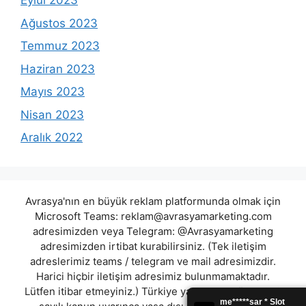
Eylül 2023
Ağustos 2023
Temmuz 2023
Haziran 2023
Mayıs 2023
Nisan 2023
Aralık 2022
Avrasya'nın en büyük reklam platformunda olmak için
Microsoft Teams:
reklam@avrasyamarketing.com
adresimizden veya Telegram: @Avrasyamarketing
adresimizden irtibat kurabilirsiniz. (Tek iletişim
adreslerimiz teams / telegram ve mail adresimizdir.
Harici hiçbir iletişim adresimiz bulunmamaktadır.
Lütfen itibar etmeyiniz.) Türkiye yasalarına göre 7258