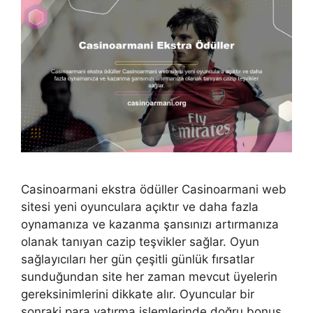
Casinoarmani ekstra ödüller Casinoarmani web
sitesi yeni oyunculara açıktır ve daha fazla
oynamanıza ve kazanma şansınızı artırmanıza
olanak tanıyan cazip teşvikler sağlar. Oyun
sağlayıcıları her gün çeşitli günlük fırsatlar
sunduğundan site her zaman mevcut üyelerin
gereksinimlerini dikkate alır. Oyuncular bir
sonraki para yatırma işlemlerinde doğru bonus