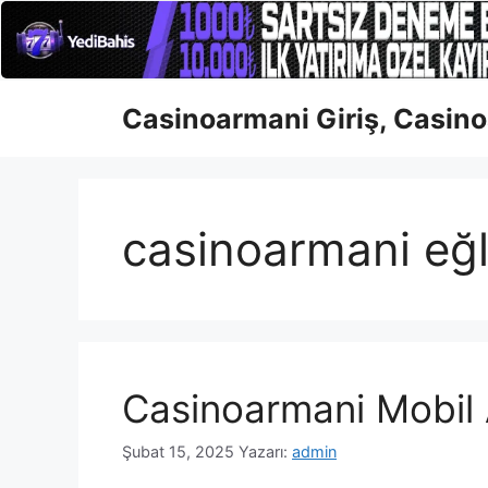
İçeriğe
Casinoarmani Giriş, Casin
atla
casinoarmani eğ
Casinoarmani Mobil
Şubat 15, 2025
Yazarı:
admin