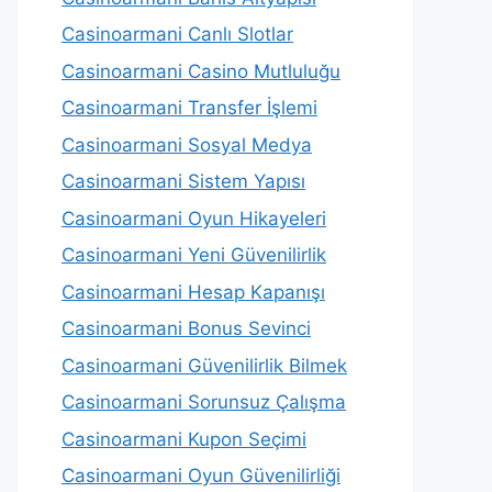
Casinoarmani Canlı Slotlar
Casinoarmani Casino Mutluluğu
Casinoarmani Transfer İşlemi
Casinoarmani Sosyal Medya
Casinoarmani Sistem Yapısı
Casinoarmani Oyun Hikayeleri
Casinoarmani Yeni Güvenilirlik
Casinoarmani Hesap Kapanışı
Casinoarmani Bonus Sevinci
Casinoarmani Güvenilirlik Bilmek
Casinoarmani Sorunsuz Çalışma
Casinoarmani Kupon Seçimi
Casinoarmani Oyun Güvenilirliği