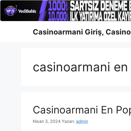
İçeriğe
Casinoarmani Giriş, Casin
atla
casinoarmani en 
Casinoarmani En Pop
Nisan 3, 2024
Yazarı:
admin