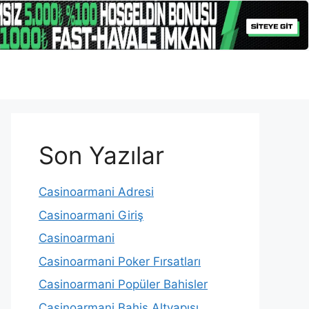
Son Yazılar
Casinoarmani Adresi
Casinoarmani Giriş
Casinoarmani
Casinoarmani Poker Fırsatları
Casinoarmani Popüler Bahisler
Casinoarmani Bahis Altyapısı