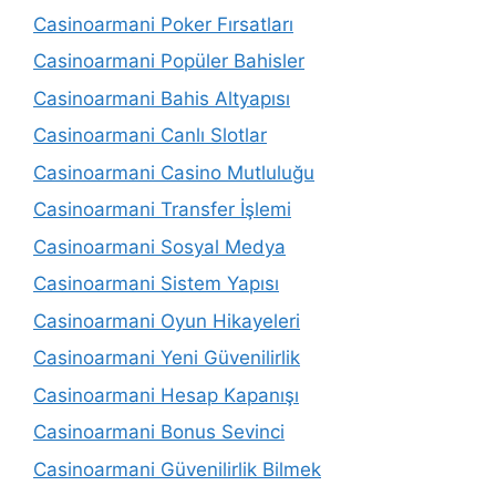
Casinoarmani Poker Fırsatları
Casinoarmani Popüler Bahisler
Casinoarmani Bahis Altyapısı
Casinoarmani Canlı Slotlar
Casinoarmani Casino Mutluluğu
Casinoarmani Transfer İşlemi
Casinoarmani Sosyal Medya
Casinoarmani Sistem Yapısı
Casinoarmani Oyun Hikayeleri
Casinoarmani Yeni Güvenilirlik
Casinoarmani Hesap Kapanışı
Casinoarmani Bonus Sevinci
Casinoarmani Güvenilirlik Bilmek