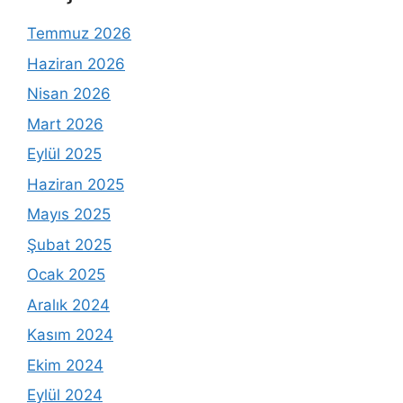
Temmuz 2026
Haziran 2026
Nisan 2026
Mart 2026
Eylül 2025
Haziran 2025
Mayıs 2025
Şubat 2025
Ocak 2025
Aralık 2024
Kasım 2024
Ekim 2024
Eylül 2024