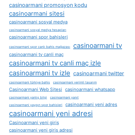
casinoarmani promosyon kodu
casinoarmani sitesi
casinoarmani sosyal medya
casinoarmani sosyal medya hesapları
casinoarmani spor bahisleri
casinoarmani tv
casinoarmani spor canlı bahis mağazası
casinoarmani tv canli maç
casinoarmani tv canli maç izle
casinoarmani tv izle
casinoarmani twitter
casinoarmani türkiye bahis
casinoarmani verimli tasarım
Casinoarmani Web Sitesi
casinoarmani whatsapp
casinoarmani yanlış bilgi
casinoarmani yanıt
casinoarmani yeni adres
casinoarmani yaygın spor bahisleri
casinoarmani yeni adresi
Casinoarmani yeni giriş
casinoarmani yeni giriş adresi