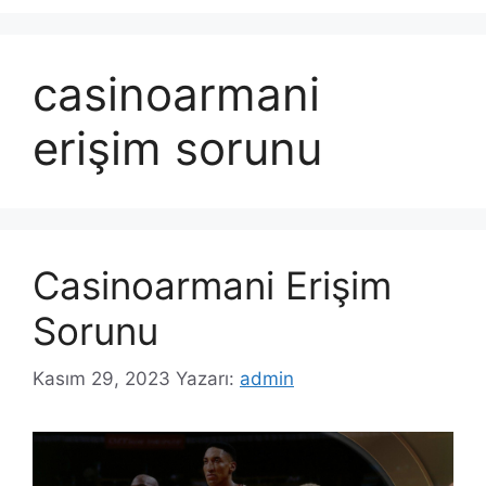
casinoarmani
erişim sorunu
Casinoarmani Erişim
Sorunu
Kasım 29, 2023
Yazarı:
admin