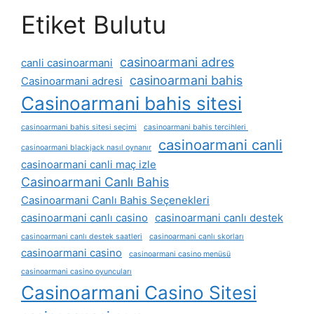
Etiket Bulutu
casinoarmani adres
canli casinoarmani
casinoarmani bahis
Casinoarmani adresi
Casinoarmani bahis sitesi
casinoarmani bahis sitesi seçimi
casinoarmani bahis tercihleri ​​
casinoarmani canli
casinoarmani blackjack nasıl oynanır
casinoarmani canli maç izle
Casinoarmani Canlı Bahis
Casinoarmani Canlı Bahis Seçenekleri
casinoarmani canlı casino
casinoarmani canlı destek
casinoarmani canlı destek saatleri
casinoarmani canlı skorları
casinoarmani casino
casinoarmani casino menüsü
casinoarmani casino oyuncuları
Casinoarmani Casino Sitesi