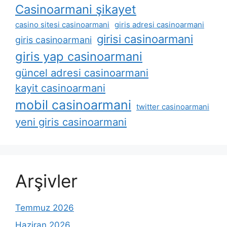
Casinoarmani şikayet
casino sitesi casinoarmani
giris adresi casinoarmani
girisi casinoarmani
giris casinoarmani
giris yap casinoarmani
güncel adresi casinoarmani
kayit casinoarmani
mobil casinoarmani
twitter casinoarmani
yeni giris casinoarmani
Arşivler
Temmuz 2026
Haziran 2026