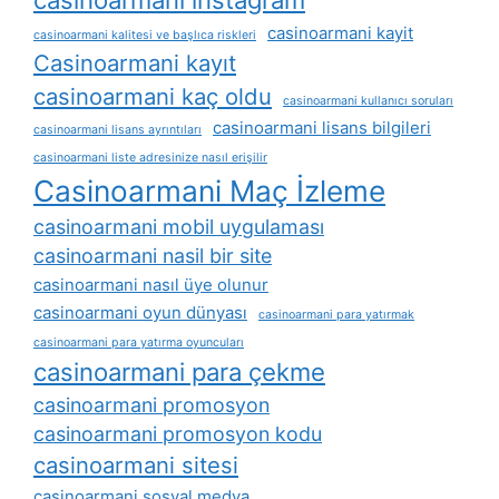
casinoarmani instagram
casinoarmani kayit
casinoarmani kalitesi ve başlıca riskleri
Casinoarmani kayıt
casinoarmani kaç oldu
casinoarmani kullanıcı soruları
casinoarmani lisans bilgileri
casinoarmani lisans ayrıntıları
casinoarmani liste adresinize nasıl erişilir
Casinoarmani Maç İzleme
casinoarmani mobil uygulaması
casinoarmani nasil bir site
casinoarmani nasıl üye olunur
casinoarmani oyun dünyası
casinoarmani para yatırmak
casinoarmani para yatırma oyuncuları
casinoarmani para çekme
casinoarmani promosyon
casinoarmani promosyon kodu
casinoarmani sitesi
casinoarmani sosyal medya