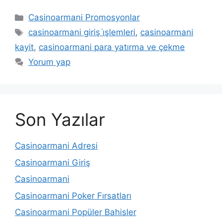
Kategoriler
Casinoarmani Promosyonlar
Etiketler
casinoarmani giriş i̇şlemleri
,
casinoarmani
kayit
,
casinoarmani para yatırma ve çekme
Yorum yap
Son Yazılar
Casinoarmani Adresi
Casinoarmani Giriş
Casinoarmani
Casinoarmani Poker Fırsatları
Casinoarmani Popüler Bahisler