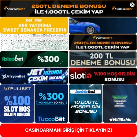
×
CASINOARMANI GİRİŞ İÇİN TIKLAYINIZ!