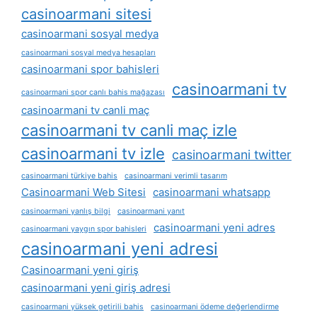
casinoarmani sitesi
casinoarmani sosyal medya
casinoarmani sosyal medya hesapları
casinoarmani spor bahisleri
casinoarmani tv
casinoarmani spor canlı bahis mağazası
casinoarmani tv canli maç
casinoarmani tv canli maç izle
casinoarmani tv izle
casinoarmani twitter
casinoarmani türkiye bahis
casinoarmani verimli tasarım
Casinoarmani Web Sitesi
casinoarmani whatsapp
casinoarmani yanlış bilgi
casinoarmani yanıt
casinoarmani yeni adres
casinoarmani yaygın spor bahisleri
casinoarmani yeni adresi
Casinoarmani yeni giriş
casinoarmani yeni giriş adresi
casinoarmani yüksek getirili bahis
casinoarmani ödeme değerlendirme