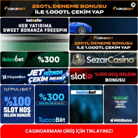
×
CASINOARMANI GİRİŞ İÇİN TIKLAYINIZ!