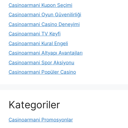
Casinoarmani Kupon Seçimi
Casinoarmani Oyun Güvenilirliği
Casinoarmani Casino Deneyimi
Casinoarmani TV Keyfi
Casinoarmani Kural Engeli
Casinoarmani Altyapı Avantajları
Casinoarmani Spor Aksiyonu
Casinoarmani Popüler Casino
Kategoriler
Casinoarmani Promosyonlar