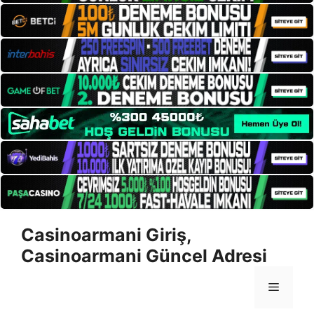
İçeriğe
Casinoarmani Giriş,
atla
Casinoarmani Güncel Adresi
Menü