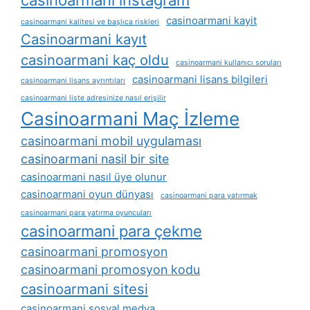
casinoarmani instagram
casinoarmani kayit
casinoarmani kalitesi ve başlıca riskleri
Casinoarmani kayıt
casinoarmani kaç oldu
casinoarmani kullanıcı soruları
casinoarmani lisans bilgileri
casinoarmani lisans ayrıntıları
casinoarmani liste adresinize nasıl erişilir
Casinoarmani Maç İzleme
casinoarmani mobil uygulaması
casinoarmani nasil bir site
casinoarmani nasıl üye olunur
casinoarmani oyun dünyası
casinoarmani para yatırmak
casinoarmani para yatırma oyuncuları
casinoarmani para çekme
casinoarmani promosyon
casinoarmani promosyon kodu
casinoarmani sitesi
casinoarmani sosyal medya