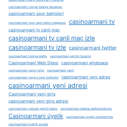
casinoarmani sosyal medya hesapları
casinoarmani spor bahisleri
casinoarmani tv
casinoarmani spor canlı bahis mağazası
casinoarmani tv canli maç
casinoarmani tv canli maç izle
casinoarmani tv izle
casinoarmani twitter
casinoarmani türkiye bahis
casinoarmani verimli tasarım
Casinoarmani Web Sitesi
casinoarmani whatsapp
casinoarmani yanlış bilgi
casinoarmani yanıt
casinoarmani yeni adres
casinoarmani yaygın spor bahisleri
casinoarmani yeni adresi
Casinoarmani yeni giriş
casinoarmani yeni giriş adresi
casinoarmani yüksek getirili bahis
casinoarmani ödeme değerlendirme
Casinoarmani üyelik
casinoarmani üyelik sonlandırma
casinoarmani üyeliği açmak