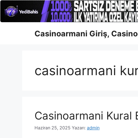
İçeriğe
Casinoarmani Giriş, Casin
atla
casinoarmani kur
Casinoarmani Kural 
Haziran 25, 2025
Yazarı:
admin