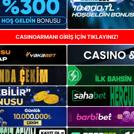
CASINOARMANI GİRİŞ İÇİN TIKLAYINIZ!