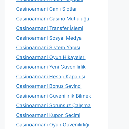
Casinoarmani Canlı Slotlar
Casinoarmani Casino Mutluluğu
Casinoarmani Transfer İşlemi
Casinoarmani Sosyal Medya
Casinoarmani Sistem Yapısı
Casinoarmani Oyun Hikayeleri
Casinoarmani Yeni Güvenilirlik
Casinoarmani Hesap Kapanışı
Casinoarmani Bonus Sevinci
Casinoarmani Güvenilirlik Bilmek
Casinoarmani Sorunsuz Çalışma
Casinoarmani Kupon Seçimi
Casinoarmani Oyun Güvenilirliği