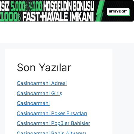
Son Yazılar
Casinoarmani Adresi
Casinoarmani Giriş
Casinoarmani
Casinoarmani Poker Fırsatları
Casinoarmani Popüler Bahisler
Casinoarmani Bahis Altyapısı