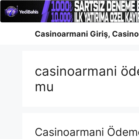
İçeriğe
Casinoarmani Giriş, Casin
atla
casinoarmani öde
mu
Casinoarmani Ödeme 