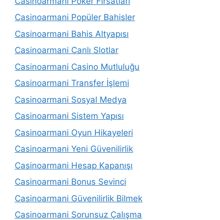
Casinoarmani Poker Fırsatları
Casinoarmani Popüler Bahisler
Casinoarmani Bahis Altyapısı
Casinoarmani Canlı Slotlar
Casinoarmani Casino Mutluluğu
Casinoarmani Transfer İşlemi
Casinoarmani Sosyal Medya
Casinoarmani Sistem Yapısı
Casinoarmani Oyun Hikayeleri
Casinoarmani Yeni Güvenilirlik
Casinoarmani Hesap Kapanışı
Casinoarmani Bonus Sevinci
Casinoarmani Güvenilirlik Bilmek
Casinoarmani Sorunsuz Çalışma