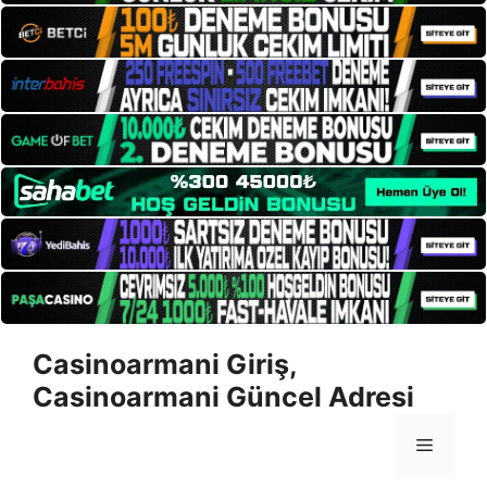
İçeriğe
Casinoarmani Giriş,
atla
Casinoarmani Güncel Adresi
Menü