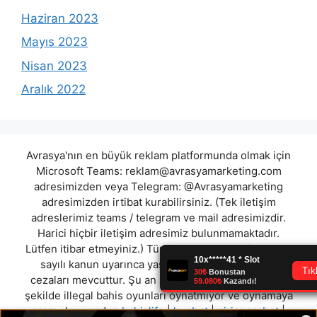
Haziran 2023
Mayıs 2023
Nisan 2023
Aralık 2022
Avrasya'nın en büyük reklam platformunda olmak için
Microsoft Teams:
reklam@avrasyamarketing.com
adresimizden veya Telegram: @Avrasyamarketing
adresimizden irtibat kurabilirsiniz. (Tek iletişim
adreslerimiz teams / telegram ve mail adresimizdir.
Harici hiçbir iletişim adresimiz bulunmamaktadır.
Lütfen itibar etmeyiniz.) Türkiye yasalarına göre 7258
sayılı kanun uyarınca yasa dışı bahis oynamanın
cezaları mevcuttur. Şu an bulunduğunuz site hiç bir
şekilde illegal bahis oyunları oynatmıyor ve oynamaya
aracı olmuyordur.
bahislife
|
husbet
|
girisnerobet
|