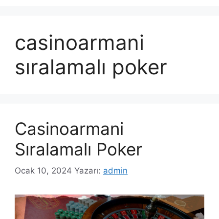
casinoarmani
sıralamalı poker
Casinoarmani
Sıralamalı Poker
Ocak 10, 2024
Yazarı:
admin