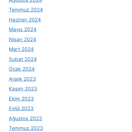
Temmuz 2024
Haziran 2024
Mayıs 2024
Nisan 2024
Mart 2024
Şubat 2024
Ocak 2024
Aralık 2023
Kasım 2023
Ekim 2023
Eylül 2023
Ağustos 2023
Temmuz 2023