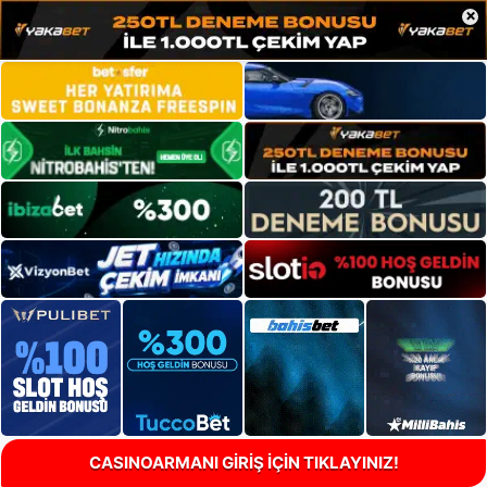
×
CASINOARMANI GİRİŞ İÇİN TIKLAYINIZ!