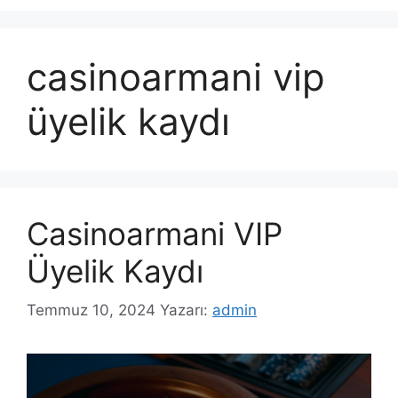
casinoarmani vip
üyelik kaydı
Casinoarmani VIP
Üyelik Kaydı
Temmuz 10, 2024
Yazarı:
admin