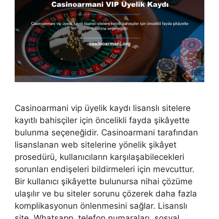
Casinoarmani vip üyelik kaydı lisanslı sitelere
kayıtlı bahisçiler için öncelikli fayda şikâyette
bulunma seçeneğidir. Casinoarmani tarafından
lisanslanan web sitelerine yönelik şikâyet
prosedürü, kullanıcıların karşılaşabilecekleri
sorunları endişeleri bildirmeleri için mevcuttur.
Bir kullanıcı şikâyette bulunursa nihai çözüme
ulaşılır ve bu siteler sorunu çözerek daha fazla
komplikasyonun önlenmesini sağlar. Lisanslı
site, Whatsapp, telefon numaraları, sosyal