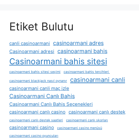
Etiket Bulutu
casinoarmani adres
canli casinoarmani
casinoarmani bahis
Casinoarmani adresi
Casinoarmani bahis sitesi
casinoarmani bahis sitesi seçimi
casinoarmani bahis tercihleri ​​
casinoarmani canli
casinoarmani blackjack nasıl oynanır
casinoarmani canli maç izle
Casinoarmani Canlı Bahis
Casinoarmani Canlı Bahis Seçenekleri
casinoarmani canlı casino
casinoarmani canlı destek
casinoarmani canlı destek saatleri
casinoarmani canlı skorları
casinoarmani casino
casinoarmani casino menüsü
casinoarmani casino oyuncuları