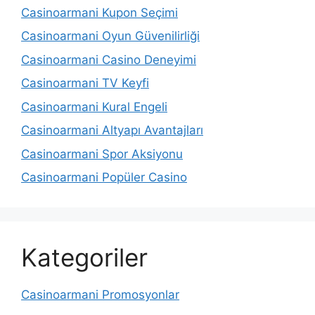
Casinoarmani Kupon Seçimi
Casinoarmani Oyun Güvenilirliği
Casinoarmani Casino Deneyimi
Casinoarmani TV Keyfi
Casinoarmani Kural Engeli
Casinoarmani Altyapı Avantajları
Casinoarmani Spor Aksiyonu
Casinoarmani Popüler Casino
Kategoriler
Casinoarmani Promosyonlar