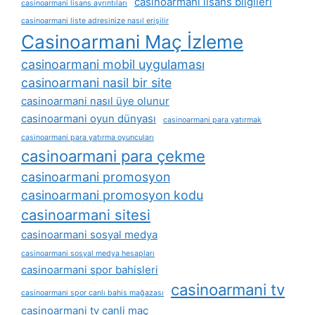
casinoarmani lisans bilgileri
casinoarmani lisans ayrıntıları
casinoarmani liste adresinize nasıl erişilir
Casinoarmani Maç İzleme
casinoarmani mobil uygulaması
casinoarmani nasil bir site
casinoarmani nasıl üye olunur
casinoarmani oyun dünyası
casinoarmani para yatırmak
casinoarmani para yatırma oyuncuları
casinoarmani para çekme
casinoarmani promosyon
casinoarmani promosyon kodu
casinoarmani sitesi
casinoarmani sosyal medya
casinoarmani sosyal medya hesapları
casinoarmani spor bahisleri
casinoarmani tv
casinoarmani spor canlı bahis mağazası
casinoarmani tv canli maç