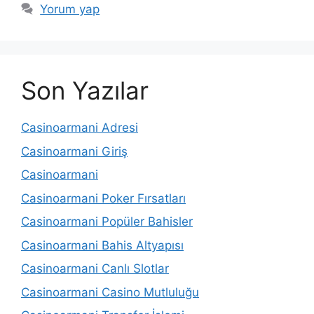
Yorum yap
Son Yazılar
Casinoarmani Adresi
Casinoarmani Giriş
Casinoarmani
Casinoarmani Poker Fırsatları
Casinoarmani Popüler Bahisler
Casinoarmani Bahis Altyapısı
Casinoarmani Canlı Slotlar
Casinoarmani Casino Mutluluğu