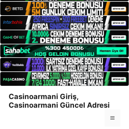
İçeriğe
Casinoarmani Giriş,
atla
Casinoarmani Güncel Adresi
Menü