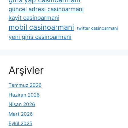
güncel adresi casinoarmani
kayit casinoarmani
mobil casinoarmani
twitter casinoarmani
yeni giris casinoarmani
Arşivler
Temmuz 2026
Haziran 2026
Nisan 2026
Mart 2026
Eylül 2025