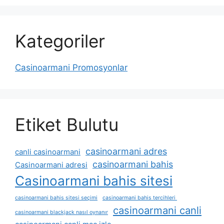
Kategoriler
Casinoarmani Promosyonlar
Etiket Bulutu
casinoarmani adres
canli casinoarmani
casinoarmani bahis
Casinoarmani adresi
Casinoarmani bahis sitesi
casinoarmani bahis sitesi seçimi
casinoarmani bahis tercihleri ​​
casinoarmani canli
casinoarmani blackjack nasıl oynanır