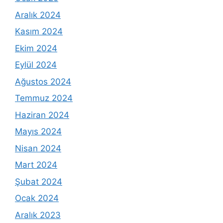
Aralık 2024
Kasım 2024
Ekim 2024
Eylül 2024
Ağustos 2024
Temmuz 2024
Haziran 2024
Mayıs 2024
Nisan 2024
Mart 2024
Şubat 2024
Ocak 2024
Aralık 2023