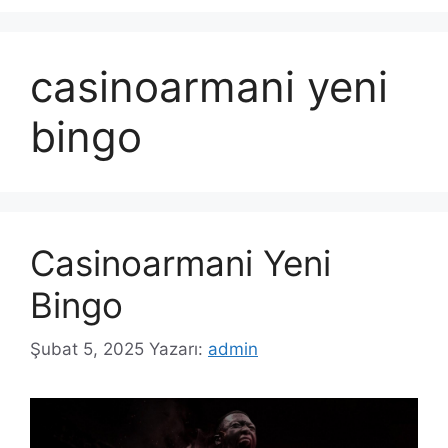
casinoarmani yeni
bingo
Casinoarmani Yeni
Bingo
Şubat 5, 2025
Yazarı:
admin