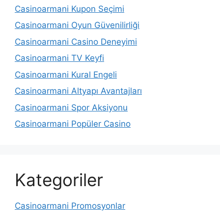
Casinoarmani Kupon Seçimi
Casinoarmani Oyun Güvenilirliği
Casinoarmani Casino Deneyimi
Casinoarmani TV Keyfi
Casinoarmani Kural Engeli
Casinoarmani Altyapı Avantajları
Casinoarmani Spor Aksiyonu
Casinoarmani Popüler Casino
Kategoriler
Casinoarmani Promosyonlar