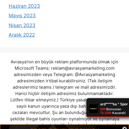
Haziran 2023
Mayıs 2023
Nisan 2023
Aralık 2022
Avrasya'nın en büyük reklam platformunda olmak için
Microsoft Teams:
reklam@avrasyamarketing.com
adresimizden veya Telegram: @Avrasyamarketing
adresimizden irtibat kurabilirsiniz. (Tek iletişim
adreslerimiz teams / telegram ve mail adresimizdir.
Harici hiçbir iletişim adresimiz bulunmamaktadır.
Lütfen itibar etmeyiniz.) Türkiye yasalarına göre 7258
sayılı kanun uyarınca yasa dışı bahis oynamanın
cezaları mevcuttur. Şu an bulunduğunuz site hiç bir
şekilde illegal bahis oyunları oynatmıyor ve oynamaya
aracı olmuyordur.
bahislife
|
husbet
|
girisnerobet
|
×