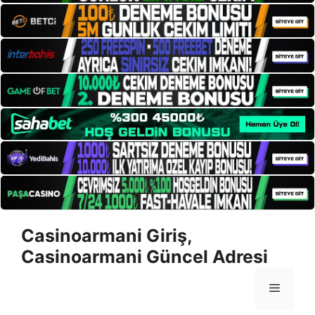
İçeriğe
Casinoarmani Giriş,
atla
Casinoarmani Güncel Adresi
Menü