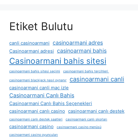
Etiket Bulutu
casinoarmani adres
canli casinoarmani
casinoarmani bahis
Casinoarmani adresi
Casinoarmani bahis sitesi
casinoarmani bahis sitesi seçimi
casinoarmani bahis tercihleri ​​
casinoarmani canli
casinoarmani blackjack nasıl oynanır
casinoarmani canli maç izle
Casinoarmani Canlı Bahis
Casinoarmani Canlı Bahis Seçenekleri
casinoarmani canlı casino
casinoarmani canlı destek
casinoarmani canlı destek saatleri
casinoarmani canlı skorları
casinoarmani casino
casinoarmani casino menüsü
casinoarmani casino oyuncuları