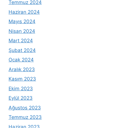
Temmuz 2024
Haziran 2024
Mayıs 2024
Nisan 2024
Mart 2024
Şubat 2024
Ocak 2024
Aralık 2023
Kasım 2023
Ekim 2023
Eylül 2023
Ağustos 2023
Temmuz 2023
Haziran 2023