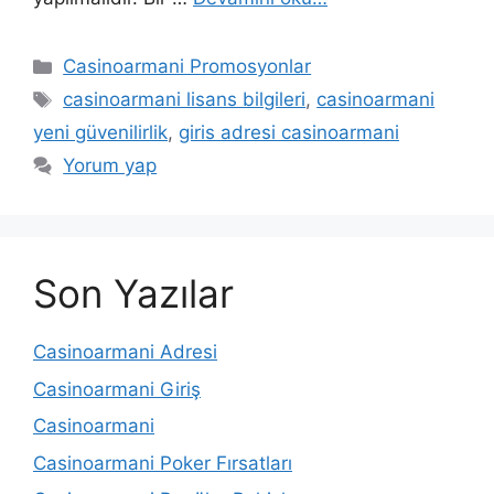
Kategoriler
Casinoarmani Promosyonlar
Etiketler
casinoarmani lisans bilgileri
,
casinoarmani
yeni güvenilirlik
,
giris adresi casinoarmani
Yorum yap
Son Yazılar
Casinoarmani Adresi
Casinoarmani Giriş
Casinoarmani
Casinoarmani Poker Fırsatları