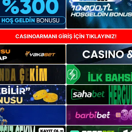
CASINOARMANI GİRİŞ İÇİN TIKLAYINIZ!