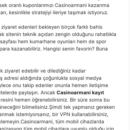
sek oranlı kuponlarımızı Casinoarmani kazanma
, kesinlikle stratejiyi ileriye taşımak istiyoruz.
i ziyaret edenleri bekleyen birçok farklı bahis
 sitenin teknik açıdan zengin olduğunu rahatlıkla
a sayfası hem kumarhane oyunları hem de spor
 para kazanabiliriz. Hangisi senin favorin? Buna
ık ziyaret edebilir ve dilediğiniz kadar
riş adresi aldığında çoğunlukla sosyal medya
öylece onu takip edenler onunla hemen iletişime
sitelerde paylaşın. Ancak
Casinoarmani kayıt
esini hemen öğrenebilirsiniz. Bir süre sonra bu
rüneceğini bilmelisiniz.Şimdi tek yapmanız gereken
nmak istemiyorsanız, bir VPN kullanabilirsiniz,
klemeyin.Casinoarmani, tüm mobil cihazlarda
organizasyon tüm mobil cihazlara uyumlu olduğu için