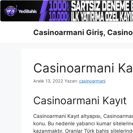
İçeriğe
Casinoarmani Giriş, Casin
atla
Casinoarmani Ka
Aralık 13, 2022
Yazarı:
casinoarmani
Casinoarmani Kayıt
Casinoarmani Kayıt altyapısı, Casinoarmani
konu. Bu nedenle yabancı kumar sitelerine
kazanmaktır. Oranlar Türk bahis sitelerind