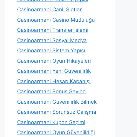
Casinoarmani Canlı Slotlar
Casinoarmani Casino Mutluluğu
Casinoarmani Transfer İşlemi
Casinoarmani Sosyal Medya
Casinoarmani Sistem Yapısı
Casinoarmani Oyun Hikayeleri
Casinoarmani Yeni Güvenilirlik
Casinoarmani Hesap Kapanışı
Casinoarmani Bonus Sevinci
Casinoarmani Güvenilirlik Bilmek
Casinoarmani Sorunsuz Çalışma
Casinoarmani Kupon Seçimi
Casinoarmani Oyun Güvenilirliği