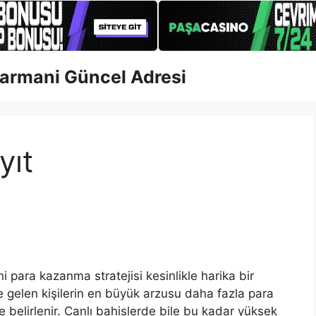
oarmani Güncel Adresi
yıt
 para kazanma stratejisi kesinlikle harika bir
 gelen kişilerin en büyük arzusu daha fazla para
e belirlenir. Canlı bahislerde bile bu kadar yüksek