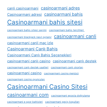
casinoarmani adres
canli casinoarmani
casinoarmani bahis
Casinoarmani adresi
Casinoarmani bahis sitesi
casinoarmani bahis sitesi seçimi
casinoarmani bahis tercihleri ​​
casinoarmani canli
casinoarmani blackjack nasıl oynanır
casinoarmani canli maç izle
Casinoarmani Canlı Bahis
Casinoarmani Canlı Bahis Seçenekleri
casinoarmani canlı casino
casinoarmani canlı destek
casinoarmani canlı destek saatleri
casinoarmani canlı skorları
casinoarmani casino
casinoarmani casino menüsü
casinoarmani casino oyuncuları
Casinoarmani Casino Sitesi
casinoarmani com
casinoarmani eposta doğrulama
casinoarmani e spor bahisleri
casinoarmani geçiş koşulları