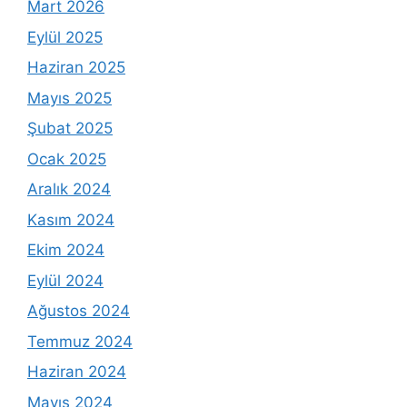
Mart 2026
Eylül 2025
Haziran 2025
Mayıs 2025
Şubat 2025
Ocak 2025
Aralık 2024
Kasım 2024
Ekim 2024
Eylül 2024
Ağustos 2024
Temmuz 2024
Haziran 2024
Mayıs 2024