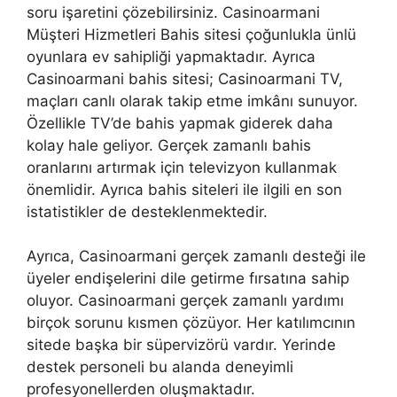
soru işaretini çözebilirsiniz. Casinoarmani
Müşteri Hizmetleri Bahis sitesi çoğunlukla ünlü
oyunlara ev sahipliği yapmaktadır. Ayrıca
Casinoarmani bahis sitesi; Casinoarmani TV,
maçları canlı olarak takip etme imkânı sunuyor.
Özellikle TV’de bahis yapmak giderek daha
kolay hale geliyor. Gerçek zamanlı bahis
oranlarını artırmak için televizyon kullanmak
önemlidir. Ayrıca bahis siteleri ile ilgili en son
istatistikler de desteklenmektedir.
Ayrıca, Casinoarmani gerçek zamanlı desteği ile
üyeler endişelerini dile getirme fırsatına sahip
oluyor. Casinoarmani gerçek zamanlı yardımı
birçok sorunu kısmen çözüyor. Her katılımcının
sitede başka bir süpervizörü vardır. Yerinde
destek personeli bu alanda deneyimli
profesyonellerden oluşmaktadır.