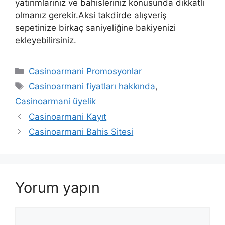
yatırımlarınız ve bahisleriniz konusunda dikkatli
olmanız gerekir.Aksi takdirde alışveriş
sepetinize birkaç saniyeliğine bakiyenizi
ekleyebilirsiniz.
Kategoriler
Casinoarmani Promosyonlar
Etiketler
Casinoarmani fiyatları hakkında
,
Casinoarmani üyelik
Casinoarmani Kayıt
Casinoarmani Bahis Sitesi
Yorum yapın
Yorum