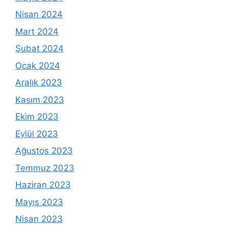
Nisan 2024
Mart 2024
Şubat 2024
Ocak 2024
Aralık 2023
Kasım 2023
Ekim 2023
Eylül 2023
Ağustos 2023
Temmuz 2023
Haziran 2023
Mayıs 2023
Nisan 2023