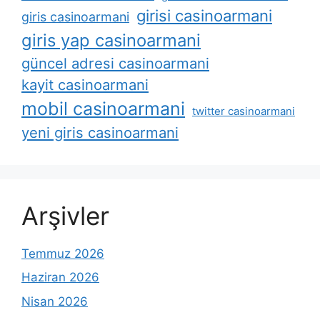
girisi casinoarmani
giris casinoarmani
giris yap casinoarmani
güncel adresi casinoarmani
kayit casinoarmani
mobil casinoarmani
twitter casinoarmani
yeni giris casinoarmani
Arşivler
Temmuz 2026
Haziran 2026
Nisan 2026