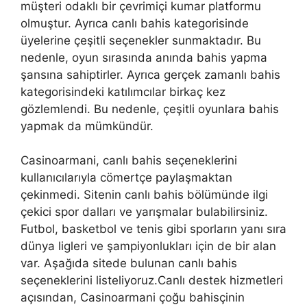
müşteri odaklı bir çevrimiçi kumar platformu
olmuştur. Ayrıca canlı bahis kategorisinde
üyelerine çeşitli seçenekler sunmaktadır. Bu
nedenle, oyun sırasında anında bahis yapma
şansına sahiptirler. Ayrıca gerçek zamanlı bahis
kategorisindeki katılımcılar birkaç kez
gözlemlendi. Bu nedenle, çeşitli oyunlara bahis
yapmak da mümkündür.
Casinoarmani, canlı bahis seçeneklerini
kullanıcılarıyla cömertçe paylaşmaktan
çekinmedi. Sitenin canlı bahis bölümünde ilgi
çekici spor dalları ve yarışmalar bulabilirsiniz.
Futbol, basketbol ve tenis gibi sporların yanı sıra
dünya ligleri ve şampiyonlukları için de bir alan
var. Aşağıda sitede bulunan canlı bahis
seçeneklerini listeliyoruz.Canlı destek hizmetleri
açısından, Casinoarmani çoğu bahisçinin