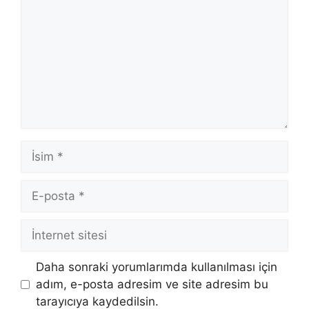
İsim
E-
posta
İnternet
sitesi
Daha sonraki yorumlarımda kullanılması için
adım, e-posta adresim ve site adresim bu
tarayıcıya kaydedilsin.