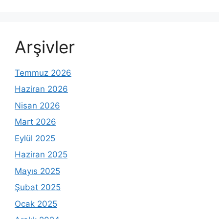
Arşivler
Temmuz 2026
Haziran 2026
Nisan 2026
Mart 2026
Eylül 2025
Haziran 2025
Mayıs 2025
Şubat 2025
Ocak 2025