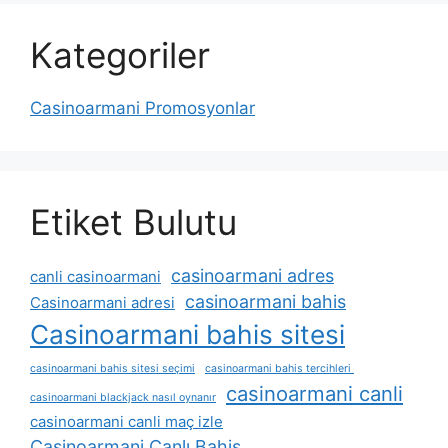
Kategoriler
Casinoarmani Promosyonlar
Etiket Bulutu
casinoarmani adres
canli casinoarmani
casinoarmani bahis
Casinoarmani adresi
Casinoarmani bahis sitesi
casinoarmani bahis sitesi seçimi
casinoarmani bahis tercihleri ​​
casinoarmani canli
casinoarmani blackjack nasıl oynanır
casinoarmani canli maç izle
Casinoarmani Canlı Bahis