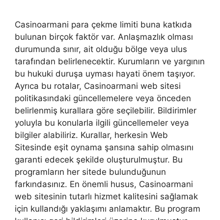
Casinoarmani para çekme limiti buna katkıda
bulunan birçok faktör var. Anlaşmazlık olması
durumunda sınır, ait olduğu bölge veya ulus
tarafından belirlenecektir. Kurumların ve yargının
bu hukuki duruşa uyması hayati önem taşıyor.
Ayrıca bu rotalar, Casinoarmani web sitesi
politikasındaki güncellemelere veya önceden
belirlenmiş kurallara göre seçilebilir. Bildirimler
yoluyla bu konularla ilgili güncellemeler veya
bilgiler alabiliriz. Kurallar, herkesin Web
Sitesinde eşit oynama şansına sahip olmasını
garanti edecek şekilde oluşturulmuştur. Bu
programların her sitede bulunduğunun
farkındasınız. En önemli husus, Casinoarmani
web sitesinin tutarlı hizmet kalitesini sağlamak
için kullandığı yaklaşımı anlamaktır. Bu program