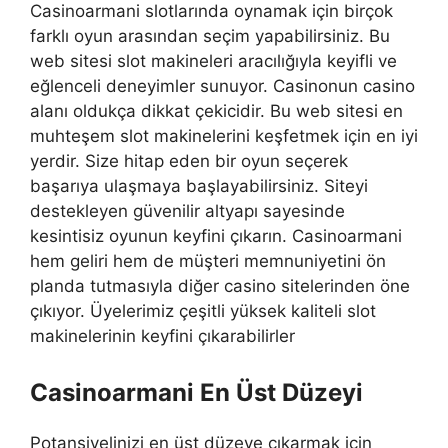
Casinoarmani slotlarında oynamak için birçok
farklı oyun arasından seçim yapabilirsiniz. Bu
web sitesi slot makineleri aracılığıyla keyifli ve
eğlenceli deneyimler sunuyor. Casinonun casino
alanı oldukça dikkat çekicidir. Bu web sitesi en
muhteşem slot makinelerini keşfetmek için en iyi
yerdir. Size hitap eden bir oyun seçerek
başarıya ulaşmaya başlayabilirsiniz. Siteyi
destekleyen güvenilir altyapı sayesinde
kesintisiz oyunun keyfini çıkarın. Casinoarmani
hem geliri hem de müşteri memnuniyetini ön
planda tutmasıyla diğer casino sitelerinden öne
çıkıyor. Üyelerimiz çeşitli yüksek kaliteli slot
makinelerinin keyfini çıkarabilirler
Casinoarmani En Üst Düzeyi
Potansiyelinizi en üst düzeye çıkarmak için