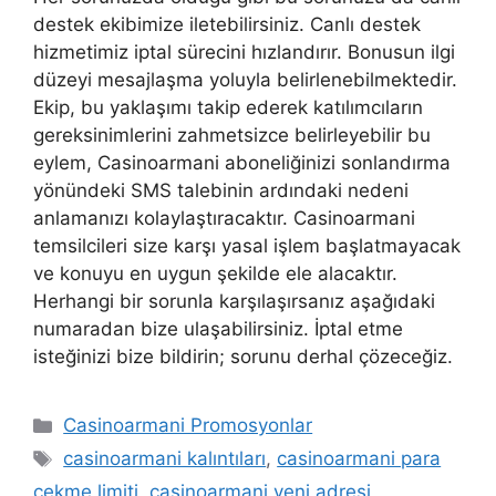
destek ekibimize iletebilirsiniz. Canlı destek
hizmetimiz iptal sürecini hızlandırır. Bonusun ilgi
düzeyi mesajlaşma yoluyla belirlenebilmektedir.
Ekip, bu yaklaşımı takip ederek katılımcıların
gereksinimlerini zahmetsizce belirleyebilir bu
eylem, Casinoarmani aboneliğinizi sonlandırma
yönündeki SMS talebinin ardındaki nedeni
anlamanızı kolaylaştıracaktır. Casinoarmani
temsilcileri size karşı yasal işlem başlatmayacak
ve konuyu en uygun şekilde ele alacaktır.
Herhangi bir sorunla karşılaşırsanız aşağıdaki
numaradan bize ulaşabilirsiniz. İptal etme
isteğinizi bize bildirin; sorunu derhal çözeceğiz.
Kategoriler
Casinoarmani Promosyonlar
Etiketler
casinoarmani kalıntıları
,
casinoarmani para
çekme limiti
,
casinoarmani yeni adresi