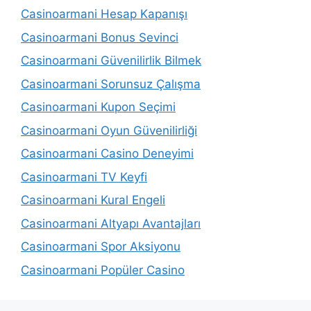
Casinoarmani Hesap Kapanışı
Casinoarmani Bonus Sevinci
Casinoarmani Güvenilirlik Bilmek
Casinoarmani Sorunsuz Çalışma
Casinoarmani Kupon Seçimi
Casinoarmani Oyun Güvenilirliği
Casinoarmani Casino Deneyimi
Casinoarmani TV Keyfi
Casinoarmani Kural Engeli
Casinoarmani Altyapı Avantajları
Casinoarmani Spor Aksiyonu
Casinoarmani Popüler Casino