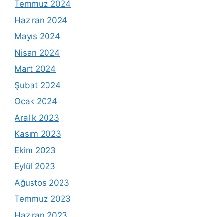
Temmuz 2024
Haziran 2024
Mayıs 2024
Nisan 2024
Mart 2024
Şubat 2024
Ocak 2024
Aralık 2023
Kasım 2023
Ekim 2023
Eylül 2023
Ağustos 2023
Temmuz 2023
Haziran 2023