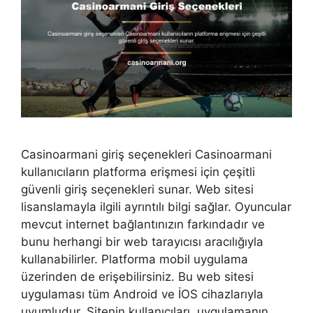
Casinoarmani giriş seçenekleri Casinoarmani
kullanıcıların platforma erişmesi için çeşitli
güvenli giriş seçenekleri sunar. Web sitesi
lisanslamayla ilgili ayrıntılı bilgi sağlar. Oyuncular
mevcut internet bağlantınızın farkındadır ve
bunu herhangi bir web tarayıcısı aracılığıyla
kullanabilirler. Platforma mobil uygulama
üzerinden de erişebilirsiniz. Bu web sitesi
uygulaması tüm Android ve İOS cihazlarıyla
uyumludur. Sitenin kullanıcıları, uygulamanın