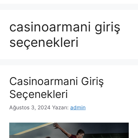
casinoarmani giriş
seçenekleri
Casinoarmani Giriş
Seçenekleri
Ağustos 3, 2024
Yazarı:
admin