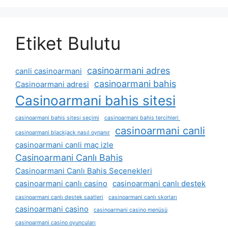
Etiket Bulutu
casinoarmani adres
canli casinoarmani
casinoarmani bahis
Casinoarmani adresi
Casinoarmani bahis sitesi
casinoarmani bahis sitesi seçimi
casinoarmani bahis tercihleri ​​
casinoarmani canli
casinoarmani blackjack nasıl oynanır
casinoarmani canli maç izle
Casinoarmani Canlı Bahis
Casinoarmani Canlı Bahis Seçenekleri
casinoarmani canlı casino
casinoarmani canlı destek
casinoarmani canlı destek saatleri
casinoarmani canlı skorları
casinoarmani casino
casinoarmani casino menüsü
casinoarmani casino oyuncuları