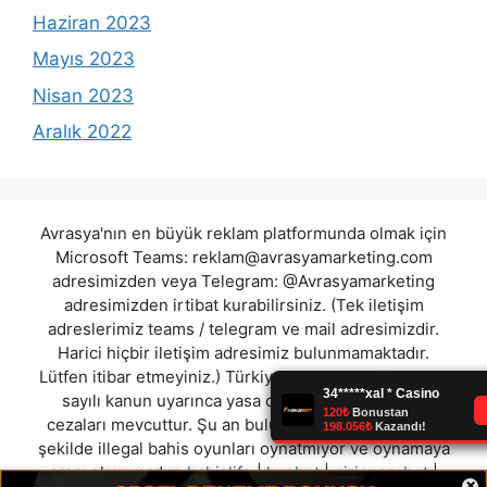
Haziran 2023
Mayıs 2023
Nisan 2023
Aralık 2022
Avrasya'nın en büyük reklam platformunda olmak için
Microsoft Teams:
reklam@avrasyamarketing.com
adresimizden veya Telegram: @Avrasyamarketing
adresimizden irtibat kurabilirsiniz. (Tek iletişim
adreslerimiz teams / telegram ve mail adresimizdir.
Harici hiçbir iletişim adresimiz bulunmamaktadır.
Lütfen itibar etmeyiniz.) Türkiye yasalarına göre 7258
sayılı kanun uyarınca yasa dışı bahis oynamanın
cezaları mevcuttur. Şu an bulunduğunuz site hiç bir
şekilde illegal bahis oyunları oynatmıyor ve oynamaya
aracı olmuyordur.
bahislife
|
husbet
|
girisnerobet
|
×