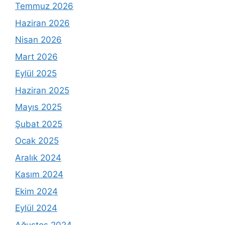
Temmuz 2026
Haziran 2026
Nisan 2026
Mart 2026
Eylül 2025
Haziran 2025
Mayıs 2025
Şubat 2025
Ocak 2025
Aralık 2024
Kasım 2024
Ekim 2024
Eylül 2024
Ağustos 2024