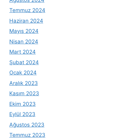
Temmuz 2024
Haziran 2024
Mayıs 2024
Nisan 2024
Mart 2024
Şubat 2024
Ocak 2024
Aralık 2023
Kasım 2023
Ekim 2023
Eylül 2023
Ağustos 2023
Temmuz 2023