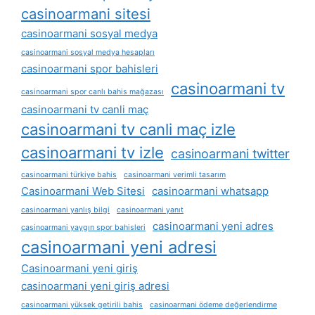
casinoarmani sitesi
casinoarmani sosyal medya
casinoarmani sosyal medya hesapları
casinoarmani spor bahisleri
casinoarmani tv
casinoarmani spor canlı bahis mağazası
casinoarmani tv canli maç
casinoarmani tv canli maç izle
casinoarmani tv izle
casinoarmani twitter
casinoarmani türkiye bahis
casinoarmani verimli tasarım
Casinoarmani Web Sitesi
casinoarmani whatsapp
casinoarmani yanlış bilgi
casinoarmani yanıt
casinoarmani yeni adres
casinoarmani yaygın spor bahisleri
casinoarmani yeni adresi
Casinoarmani yeni giriş
casinoarmani yeni giriş adresi
casinoarmani yüksek getirili bahis
casinoarmani ödeme değerlendirme