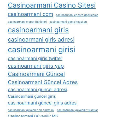
Casinoarmani Casino Sitesi
casinoarmani com
casinoarmani eposta doğrulama
casinoarmani e spor bahisleri
casinoarmani geçiş koşulları
casinoarmani giris
casinoarmani giris adresi
casinoarmani girisi
casinoarmani giris twitter
casinoarmani giris yap
Casinoarmani Güncel
Casinoarmani Güncel Adres
casinoarmani güncel adresi
Casinoarmani güncel giriş
casinoarmani güncel giriş adresi
casinoarmani güvenilir bir şirket mi
casinoarmani güvenilir fırsatlar
Casinoarmani Güvenilir Mi?