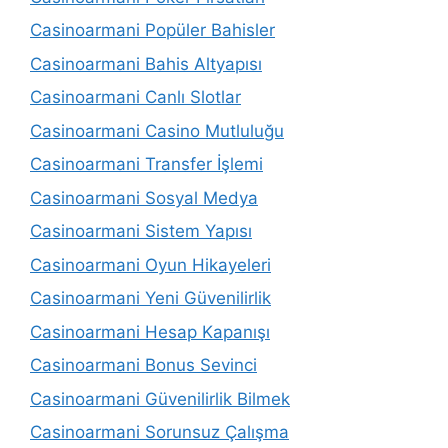
Casinoarmani Popüler Bahisler
Casinoarmani Bahis Altyapısı
Casinoarmani Canlı Slotlar
Casinoarmani Casino Mutluluğu
Casinoarmani Transfer İşlemi
Casinoarmani Sosyal Medya
Casinoarmani Sistem Yapısı
Casinoarmani Oyun Hikayeleri
Casinoarmani Yeni Güvenilirlik
Casinoarmani Hesap Kapanışı
Casinoarmani Bonus Sevinci
Casinoarmani Güvenilirlik Bilmek
Casinoarmani Sorunsuz Çalışma