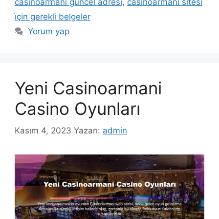
casinoarmani güncel adresi
,
casinoarmani sitesi
i̇çin gerekli belgeler
Yorum yap
Yeni Casinoarmani
Casino Oyunları
Kasım 4, 2023
Yazarı:
admin