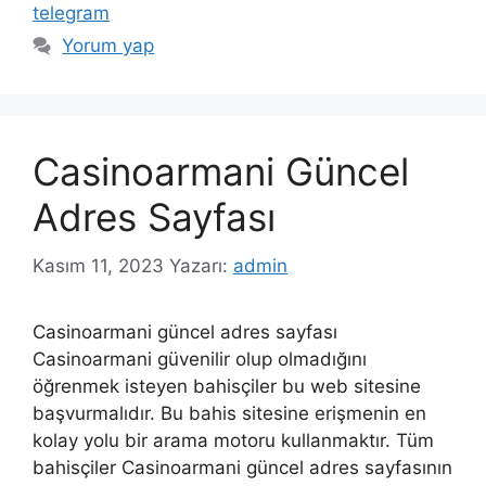
telegram
Yorum yap
Casinoarmani Güncel
Adres Sayfası
Kasım 11, 2023
Yazarı:
admin
Casinoarmani güncel adres sayfası
Casinoarmani güvenilir olup olmadığını
öğrenmek isteyen bahisçiler bu web sitesine
başvurmalıdır. Bu bahis sitesine erişmenin en
kolay yolu bir arama motoru kullanmaktır. Tüm
bahisçiler Casinoarmani güncel adres sayfasının