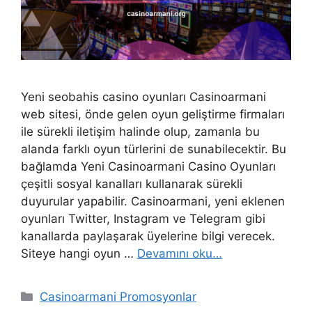
Yeni seobahis casino oyunları Casinoarmani
web sitesi, önde gelen oyun geliştirme firmaları
ile sürekli iletişim halinde olup, zamanla bu
alanda farklı oyun türlerini de sunabilecektir. Bu
bağlamda Yeni Casinoarmani Casino Oyunları
çeşitli sosyal kanalları kullanarak sürekli
duyurular yapabilir. Casinoarmani, yeni eklenen
oyunları Twitter, Instagram ve Telegram gibi
kanallarda paylaşarak üyelerine bilgi verecek.
Siteye hangi oyun …
Devamını oku…
Kategoriler
Casinoarmani Promosyonlar