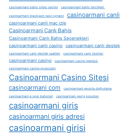
casinoarmani bahis sitesi seçimi
casinoarmani bahis tercihleri ​​
casinoarmani canli
casinoarmani blackjack nasıl oynanır
casinoarmani canli maç izle
Casinoarmani Canlı Bahis
Casinoarmani Canlı Bahis Seçenekleri
casinoarmani canlı casino
casinoarmani canlı destek
casinoarmani canlı destek saatleri
casinoarmani canlı skorları
casinoarmani casino
casinoarmani casino menüsü
casinoarmani casino oyuncuları
Casinoarmani Casino Sitesi
casinoarmani com
casinoarmani eposta doğrulama
casinoarmani e spor bahisleri
casinoarmani geçiş koşulları
casinoarmani giris
casinoarmani giris adresi
casinoarmani girisi