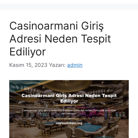
Casinoarmani Giriş
Adresi Neden Tespit
Ediliyor
Kasım 15, 2023
Yazarı:
admin