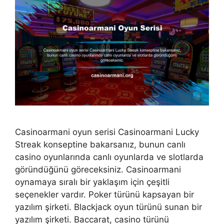
Casinoarmani oyun serisi Casinoarmani Lucky
Streak konseptine bakarsanız, bunun canlı
casino oyunlarında canlı oyunlarda ve slotlarda
göründüğünü göreceksiniz. Casinoarmani
oynamaya sıralı bir yaklaşım için çeşitli
seçenekler vardır. Poker türünü kapsayan bir
yazılım şirketi. Blackjack oyun türünü sunan bir
yazılım şirketi. Baccarat, casino türünü