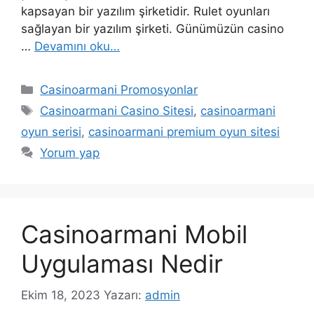
kapsayan bir yazılım şirketidir. Rulet oyunları
sağlayan bir yazılım şirketi. Günümüzün casino
…
Devamını oku…
Kategoriler
Casinoarmani Promosyonlar
Etiketler
Casinoarmani Casino Sitesi
,
casinoarmani
oyun serisi
,
casinoarmani premium oyun sitesi
Yorum yap
Casinoarmani Mobil
Uygulaması Nedir
Ekim 18, 2023
Yazarı:
admin