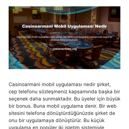
Casinoarmani mobil uygulaması nedir şirket,
cep telefonu sözleşmeniz kapsamında başka bir
seçenek daha sunmaktadır. Bu üyeler için büyük
bir bonus. Buna mobil uygulama denir. Bir web
sitesini telefona dönüştürdüğünüzde şirket de
onu bir uygulamaya dönüştürür. Bu küçük
uygulama en popüler iki işletim sistemiyle