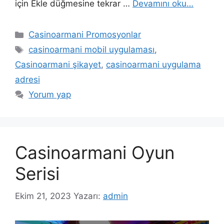
için Ekle düğmesine tekrar …
Devamını oku…
Kategoriler
Casinoarmani Promosyonlar
Etiketler
casinoarmani mobil uygulaması
,
Casinoarmani şikayet
,
casinoarmani uygulama
adresi
Yorum yap
Casinoarmani Oyun
Serisi
Ekim 21, 2023
Yazarı:
admin