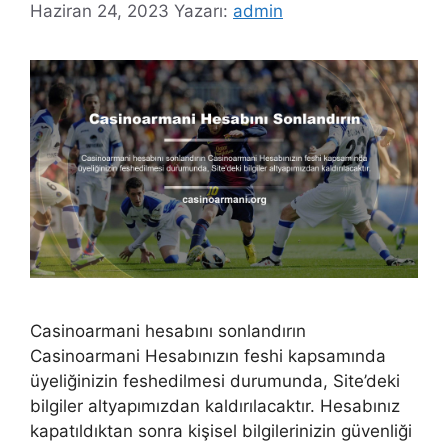
Haziran 24, 2023
Yazarı:
admin
Casinoarmani hesabını sonlandırın
Casinoarmani Hesabınızın feshi kapsamında
üyeliğinizin feshedilmesi durumunda, Site’deki
bilgiler altyapımızdan kaldırılacaktır. Hesabınız
kapatıldıktan sonra kişisel bilgilerinizin güvenliği