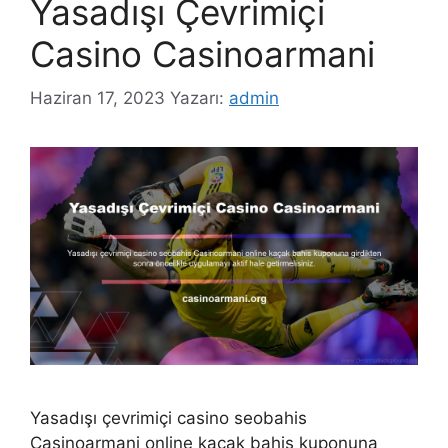
Yasadışı Çevrimiçi
Casino Casinoarmani
Haziran 17, 2023
Yazarı:
admin
Yasadışı çevrimiçi casino seobahis
Casinoarmani online kaçak bahis kuponuna