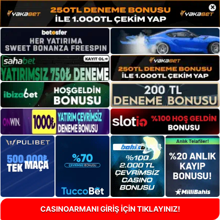
×
CASINOARMANI GİRİŞ İÇİN TIKLAYINIZ!