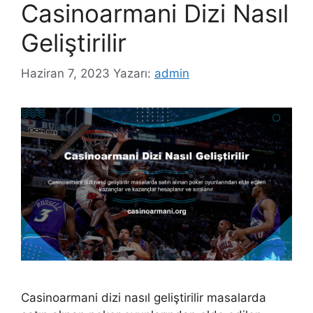
Casinoarmani Dizi Nasıl
Geliştirilir
Haziran 7, 2023
Yazarı:
admin
Casinoarmani dizi nasıl geliştirilir masalarda