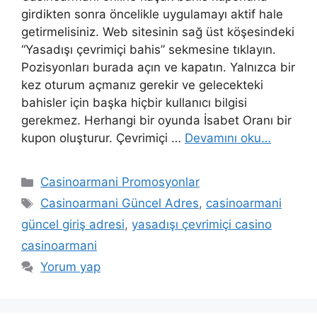
girdikten sonra öncelikle uygulamayı aktif hale
getirmelisiniz. Web sitesinin sağ üst köşesindeki
“Yasadışı çevrimiçi bahis” sekmesine tıklayın.
Pozisyonları burada açın ve kapatın. Yalnızca bir
kez oturum açmanız gerekir ve gelecekteki
bahisler için başka hiçbir kullanıcı bilgisi
gerekmez. Herhangi bir oyunda İsabet Oranı bir
kupon oluşturur. Çevrimiçi …
Devamını oku…
Kategoriler
Casinoarmani Promosyonlar
Etiketler
Casinoarmani Güncel Adres
,
casinoarmani
güncel giriş adresi
,
yasadışı çevrimiçi casino
casinoarmani
Yorum yap