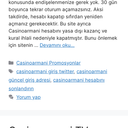
konusunda endişelenmenize gerek yok. 30 gün
boyunca tekrar oturum açamazsınız. Aksi
takdirde, hesabı kapatıp sıfırdan yeniden
açmanız gerekecektir. Bu site ayrıca
Casinoarmani hesabını yasa dışı kazanç ve
kural ihlali nedeniyle kapatmıştır. Bunu önlemek
için sitenin …
Devamını oku…
Kategoriler
Casinoarmani Promosyonlar
Etiketler
casinoarmani giris twitter
,
casinoarmani
güncel giriş adresi
,
casinoarmani hesabını
sonlandırın
Yorum yap