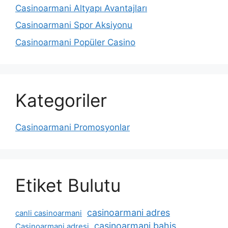
Casinoarmani Altyapı Avantajları
Casinoarmani Spor Aksiyonu
Casinoarmani Popüler Casino
Kategoriler
Casinoarmani Promosyonlar
Etiket Bulutu
casinoarmani adres
canli casinoarmani
casinoarmani bahis
Casinoarmani adresi