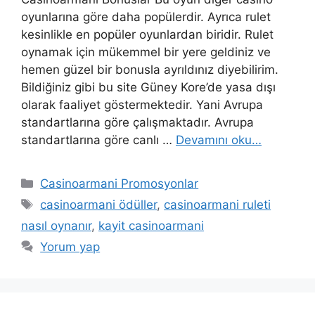
oyunlarına göre daha popülerdir. Ayrıca rulet
kesinlikle en popüler oyunlardan biridir. Rulet
oynamak için mükemmel bir yere geldiniz ve
hemen güzel bir bonusla ayrıldınız diyebilirim.
Bildiğiniz gibi bu site Güney Kore’de yasa dışı
olarak faaliyet göstermektedir. Yani Avrupa
standartlarına göre çalışmaktadır. Avrupa
standartlarına göre canlı …
Devamını oku…
Kategoriler
Casinoarmani Promosyonlar
Etiketler
casinoarmani ödüller
,
casinoarmani ruleti
nasıl oynanır
,
kayit casinoarmani
Yorum yap